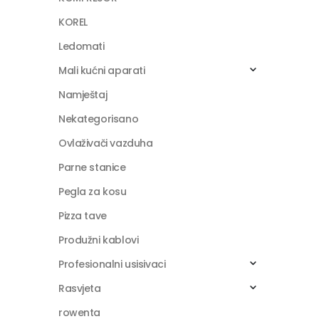
KOREL
Ledomati
Mali kućni aparati
Namještaj
Nekategorisano
Ovlaživači vazduha
Parne stanice
Pegla za kosu
Pizza tave
Produžni kablovi
Profesionalni usisivaci
Rasvjeta
rowenta