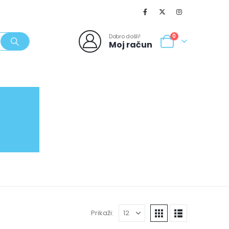
Dobro došli!
0
Moj račun
SVJEŽI POPUSTI
NOVO
062/980-986
Prikaži: