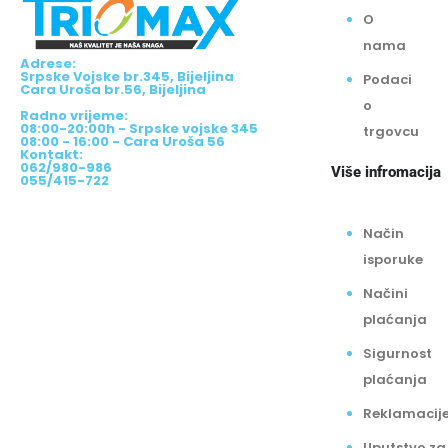
O
nama
Adrese:
Srpske Vojske br.345, Bijeljina
Podaci
Cara Uroša br.56, Bijeljina
o
Radno vrijeme:
08:00-20:00h - Srpske vojske 345
trgovcu
08:00 - 16:00 - Cara Uroša 56
Kontakt:
062/980-986
Više infromacija
055/415-722
Način
isporuke
Načini
plaćanja
Sigurnost
plaćanja
Reklamacij
Uputstvo za