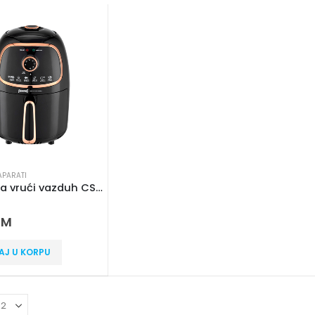
APARATI
Friteza na vrući vazduh CSS 5004
 5
KM
AJ U KORPU