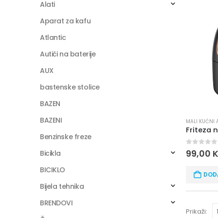
Alati
Aparat za kafu
Atlantic
Autići na baterije
AUX
bastenske stolice
BAZEN
BAZENI
MALI KUĆNI 
Benzinske freze
0
out of
99,00
Bicikla
BICIKLO
DOD
Bijela tehnika
BRENDOVI
Prikaži: