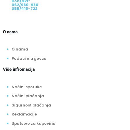
Kontakt:
062/980-986
055/415-722
O nama
O nama
Podaci o trgovcu
Više infromacija
Način isporuke
Načini plaćanja
Sigurnost plaćanja
Reklamacije
Uputstvo za kupovinu