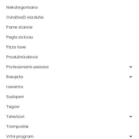
Nekategorisano
Ovlaživači vazduha
Parne stanice
Pegla za kosu
Pizza tave
Produžni kablovi
Profesionalni usisivaci
Rasvjeta
rowenta
Sudoperi
Tegovi
Televizori
Trampoline
Vrtni program