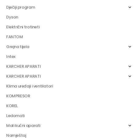
Dječiji program
Dyson
Električni trotineti
FANTOM
Grejna tijela
Intex
KARCHER APARATI
KARCHER APARATI
Klima uređaji i ventilatori
KOMPRESOR
KOREL
Ledomati
Mali kućni aparati
Namještaj