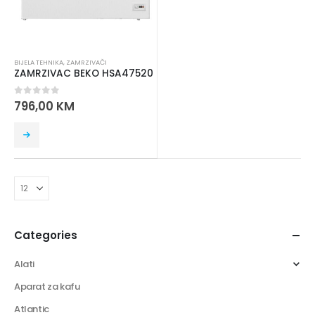
BIJELA TEHNIKA
,
ZAMRZIVAČI
ZAMRZIVAC BEKO HSA47520
0
out of 5
796,00
KM
Categories
Alati
Aparat za kafu
Atlantic