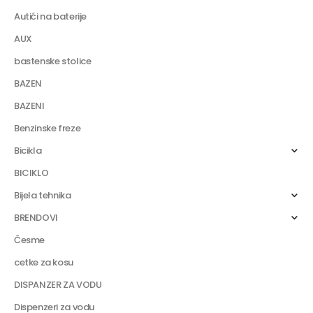
Autići na baterije
AUX
bastenske stolice
BAZEN
BAZENI
Benzinske freze
Bicikla
BICIKLO
Bijela tehnika
BRENDOVI
Česme
cetke za kosu
DISPANZER ZA VODU
Dispenzeri za vodu