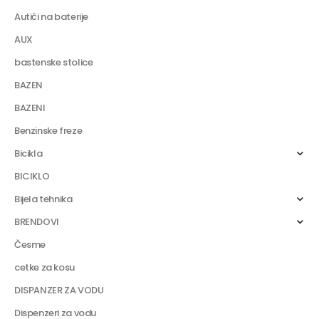
Autići na baterije
AUX
bastenske stolice
BAZEN
BAZENI
Benzinske freze
Bicikla
BICIKLO
Bijela tehnika
BRENDOVI
Česme
cetke za kosu
DISPANZER ZA VODU
Dispenzeri za vodu