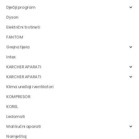
Dječiji program
Dyson
Električni trotineti
FANTOM
Grejna tijela
Intex
KARCHER APARATI
KARCHER APARATI
Klima uređaji i ventilatori
KOMPRESOR
KOREL
Ledomati
Mali kućni aparati
Namještaj