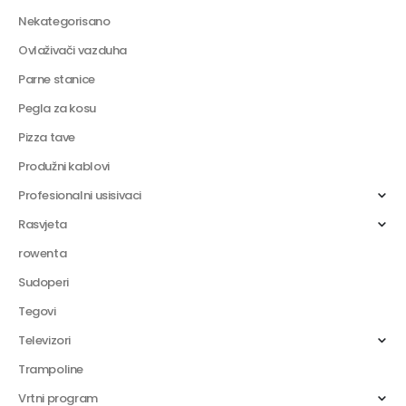
Nekategorisano
Ovlaživači vazduha
Parne stanice
Pegla za kosu
Pizza tave
Produžni kablovi
Profesionalni usisivaci
Rasvjeta
rowenta
Sudoperi
Tegovi
Televizori
Trampoline
Vrtni program