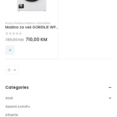
BIJELA TEHNIKA
,
GORENJE
,
VEŠ MAŠINE
Mašina za veš GORENJE WPNEI72SA1S WIFI
0
out of 5
710,00
KM
789,00
KM
Categories
Alati
Aparat za kafu
Atlantic