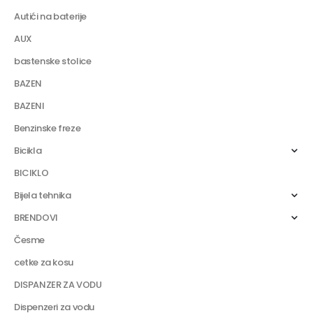
Autići na baterije
AUX
bastenske stolice
BAZEN
BAZENI
Benzinske freze
Bicikla
BICIKLO
Bijela tehnika
BRENDOVI
Česme
cetke za kosu
DISPANZER ZA VODU
Dispenzeri za vodu