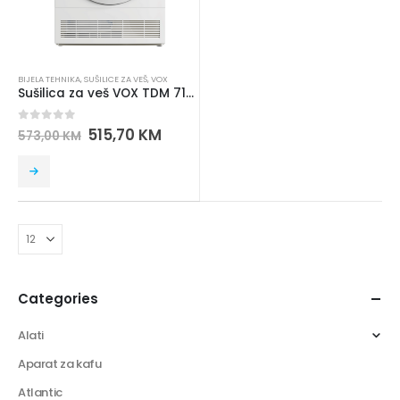
BIJELA TEHNIKA
,
SUŠILICE ZA VEŠ
,
VOX
Sušilica za veš VOX TDM 710T
0
out of 5
515,70
KM
573,00
KM
Categories
Alati
Aparat za kafu
Atlantic