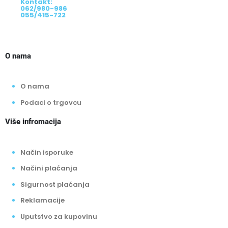
Kontakt:
062/980-986
055/415-722
O nama
O nama
Podaci o trgovcu
Više infromacija
Način isporuke
Načini plaćanja
Sigurnost plaćanja
Reklamacije
Uputstvo za kupovinu