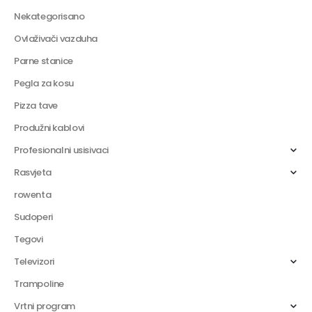
Nekategorisano
Ovlaživači vazduha
Parne stanice
Pegla za kosu
Pizza tave
Produžni kablovi
Profesionalni usisivaci
Rasvjeta
rowenta
Sudoperi
Tegovi
Televizori
Trampoline
Vrtni program