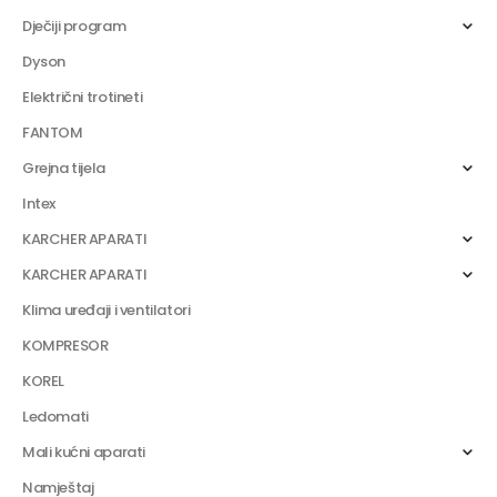
Dječiji program
Dyson
Električni trotineti
FANTOM
Grejna tijela
Intex
KARCHER APARATI
KARCHER APARATI
Klima uređaji i ventilatori
KOMPRESOR
KOREL
Ledomati
Mali kućni aparati
Namještaj