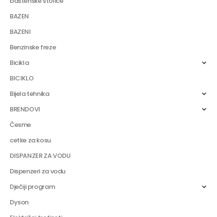
bastenske stolice
BAZEN
BAZENI
Benzinske freze
Bicikla
BICIKLO
Bijela tehnika
BRENDOVI
Česme
cetke za kosu
DISPANZER ZA VODU
Dispenzeri za vodu
Dječiji program
Dyson