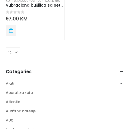
ALATI
,
BRENDOVI
,
HOBI RUČNI ALAT
,
ISKRA
Vubraciona bušilica sa setom alata ISKRA GX-BMC002
0
out of 5
97,00
KM
Categories
Alati
Aparat za kafu
Atlantic
Autići na baterije
AUX