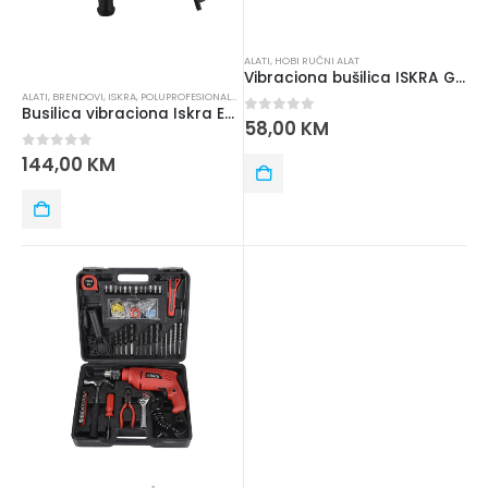
ALATI
,
HOBI RUČNI ALAT
Vibraciona bušilica ISKRA GX-EID040-2
ALATI
,
BRENDOVI
,
ISKRA
,
POLUPROFESIONALNI ALAT
Busilica vibraciona Iskra ERO IE-ED1050
0
out of 5
58,00
KM
0
out of 5
144,00
KM