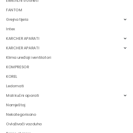
Električni trotineti
FANTOM
Grejna tijela
Intex
KARCHER APARATI
KARCHER APARATI
Klima uređaji i ventilatori
KOMPRESOR
KOREL
Ledomati
Mali kućni aparati
Namještaj
Nekategorisano
Ovlaživači vazduha