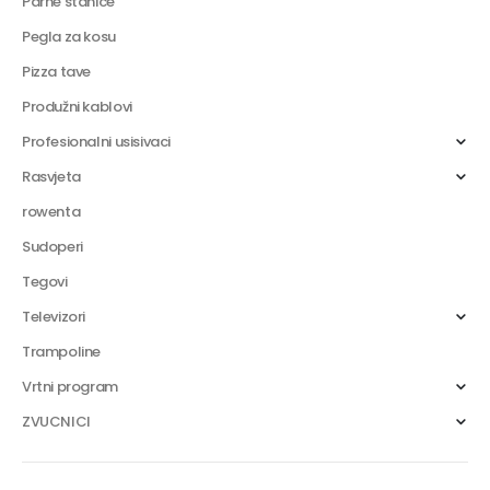
Parne stanice
Pegla za kosu
Pizza tave
Produžni kablovi
Profesionalni usisivaci
Rasvjeta
rowenta
Sudoperi
Tegovi
Televizori
Trampoline
Vrtni program
ZVUCNICI