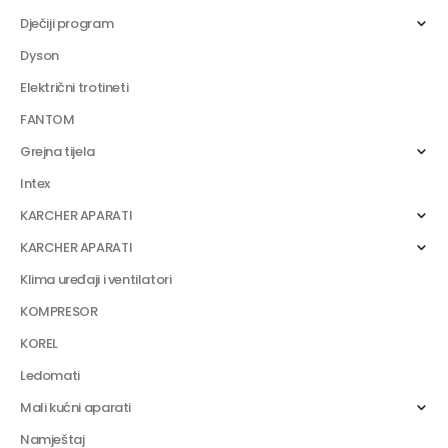
Dječiji program
Dyson
Električni trotineti
FANTOM
Grejna tijela
Intex
KARCHER APARATI
KARCHER APARATI
Klima uređaji i ventilatori
KOMPRESOR
KOREL
Ledomati
Mali kućni aparati
Namještaj