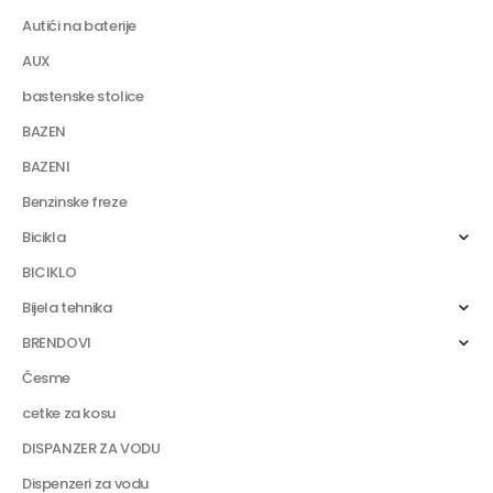
Autići na baterije
AUX
bastenske stolice
BAZEN
BAZENI
Benzinske freze
Bicikla
BICIKLO
Bijela tehnika
BRENDOVI
Česme
cetke za kosu
DISPANZER ZA VODU
Dispenzeri za vodu