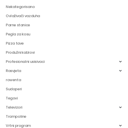
Nekategorisano
Ovlaživači vazduha
Parne stanice
Pegla za kosu
Pizza tave
Produžni kablovi
Profesionalni usisivaci
Rasvjeta
rowenta
Sudoperi
Tegovi
Televizori
Trampoline
Vrtni program