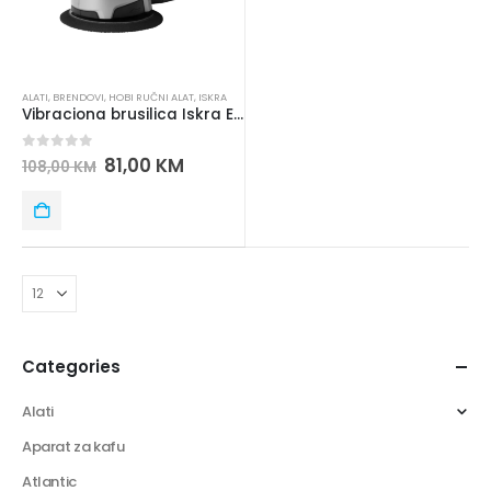
ALATI
,
BRENDOVI
,
HOBI RUČNI ALAT
,
ISKRA
Vibraciona brusilica Iskra ERO IE-AJ46-450
0
out of 5
81,00
KM
108,00
KM
Categories
Alati
Aparat za kafu
Atlantic