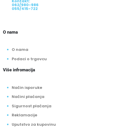
Kontakt:
062/980-986
055/415-722
O nama
O nama
Podaci o trgovcu
Više infromacija
Način isporuke
Načini plaćanja
Sigurnost plaćanja
Reklamacije
Uputstvo za kupovinu