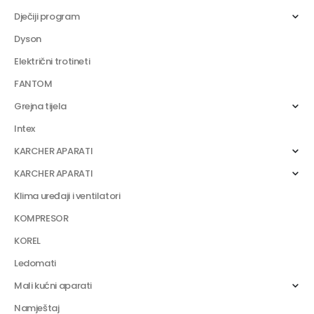
Dječiji program
Dyson
Električni trotineti
FANTOM
Grejna tijela
Intex
KARCHER APARATI
KARCHER APARATI
Klima uređaji i ventilatori
KOMPRESOR
KOREL
Ledomati
Mali kućni aparati
Namještaj