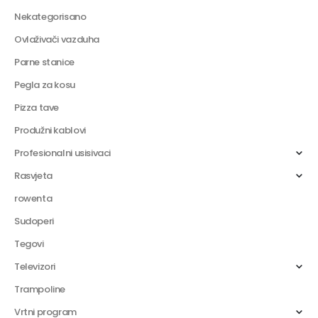
Nekategorisano
Ovlaživači vazduha
Parne stanice
Pegla za kosu
Pizza tave
Produžni kablovi
Profesionalni usisivaci
Rasvjeta
rowenta
Sudoperi
Tegovi
Televizori
Trampoline
Vrtni program