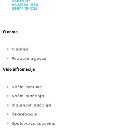
Kontakt:
062/980-986
055/415-722
O nama
O nama
Podaci o trgovcu
Više infromacija
Način isporuke
Načini plaćanja
Sigurnost plaćanja
Reklamacije
Uputstvo za kupovinu