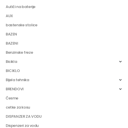
Autići na baterije
AUX
bastenske stolice
BAZEN
BAZENI
Benzinske freze
Bicikla
BICIKLO
Bijela tehnika
BRENDOVI
Česme
cetke za kosu
DISPANZER ZA VODU
Dispenzeri za vodu