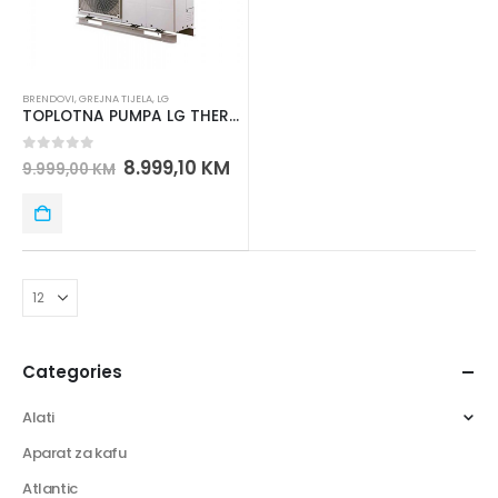
BRENDOVI
,
GREJNA TIJELA
,
LG
TOPLOTNA PUMPA LG THERMA V MONOBLOK R32 HM161MR.U34 – 16kW
0
out of 5
8.999,10
KM
9.999,00
KM
Categories
Alati
Aparat za kafu
Atlantic