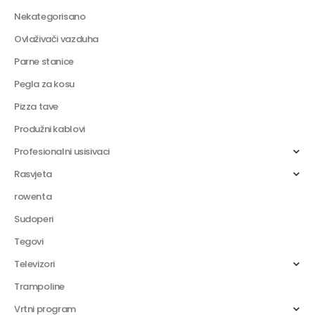
Nekategorisano
Ovlaživači vazduha
Parne stanice
Pegla za kosu
Pizza tave
Produžni kablovi
Profesionalni usisivaci
Rasvjeta
rowenta
Sudoperi
Tegovi
Televizori
Trampoline
Vrtni program