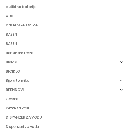
Autići na baterije
AUX
bastenske stolice
BAZEN
BAZENI
Benzinske freze
Bicikla
BICIKLO
Bijela tehnika
BRENDOVI
Česme
cetke za kosu
DISPANZER ZA VODU
Dispenzeri za vodu