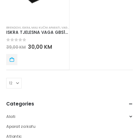
BRENDOVI
,
ISKRA
,
MALI KUĆNI APARATI
,
VAGE
,
VAGE TJELESNE
ISKRA TJELESNA VAGA GBS1501-BL
0
out of 5
30,00
KM
39,00
KM
Categories
Alati
Aparat za kafu
Atlantic