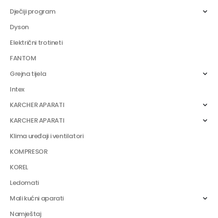
Dječiji program
Dyson
Električni trotineti
FANTOM
Grejna tijela
Intex
KARCHER APARATI
KARCHER APARATI
Klima uređaji i ventilatori
KOMPRESOR
KOREL
Ledomati
Mali kućni aparati
Namještaj