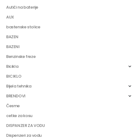
Autići na baterije
AUX
bastenske stolice
BAZEN
BAZENI
Benzinske freze
Bicikla
BICIKLO
Bijela tehnika
BRENDOVI
Česme
cetke za kosu
DISPANZER ZA VODU
Dispenzeri za vodu