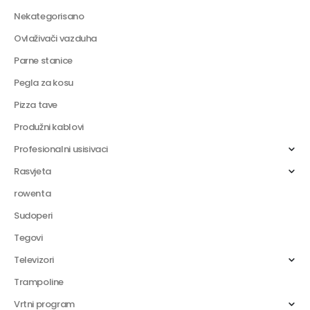
Nekategorisano
Ovlaživači vazduha
Parne stanice
Pegla za kosu
Pizza tave
Produžni kablovi
Profesionalni usisivaci
Rasvjeta
rowenta
Sudoperi
Tegovi
Televizori
Trampoline
Vrtni program