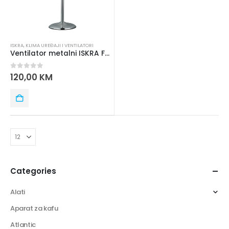
ISKRA
,
KLIMA UREĐAJI I VENTILATORI
Ventilator metalni ISKRA FD-40M
0
out of 5
120,00
KM
Categories
Alati
Aparat za kafu
Atlantic