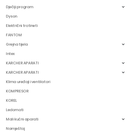
Dječiji program
Dyson
Električni trotineti
FANTOM
Grejna tijela
Intex
KARCHER APARATI
KARCHER APARATI
Klima uređaji i ventilatori
KOMPRESOR
KOREL
Ledomati
Mali kućni aparati
Namještaj