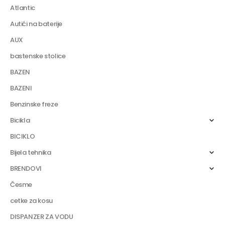
Atlantic
Autići na baterije
AUX
bastenske stolice
BAZEN
BAZENI
Benzinske freze
Bicikla
BICIKLO
Bijela tehnika
BRENDOVI
Česme
cetke za kosu
DISPANZER ZA VODU