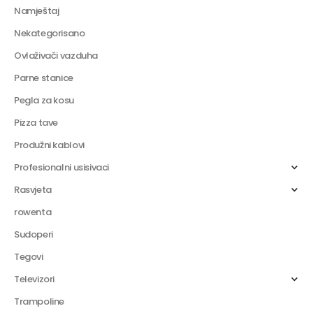
Namještaj
Nekategorisano
Ovlaživači vazduha
Parne stanice
Pegla za kosu
Pizza tave
Produžni kablovi
Profesionalni usisivaci
Rasvjeta
rowenta
Sudoperi
Tegovi
Televizori
Trampoline