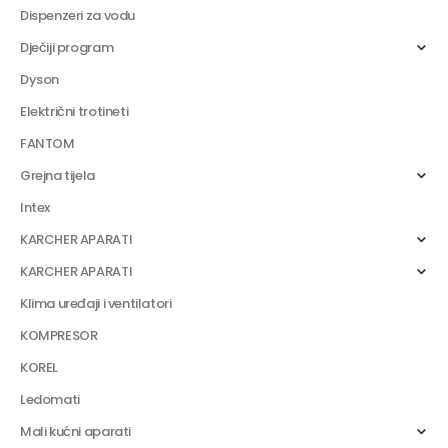
Dispenzeri za vodu
Dječiji program
Dyson
Električni trotineti
FANTOM
Grejna tijela
Intex
KARCHER APARATI
KARCHER APARATI
Klima uređaji i ventilatori
KOMPRESOR
KOREL
Ledomati
Mali kućni aparati