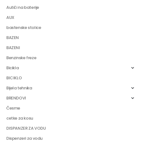
Autići na baterije
AUX
bastenske stolice
BAZEN
BAZENI
Benzinske freze
Bicikla
BICIKLO
Bijela tehnika
BRENDOVI
Česme
cetke za kosu
DISPANZER ZA VODU
Dispenzeri za vodu