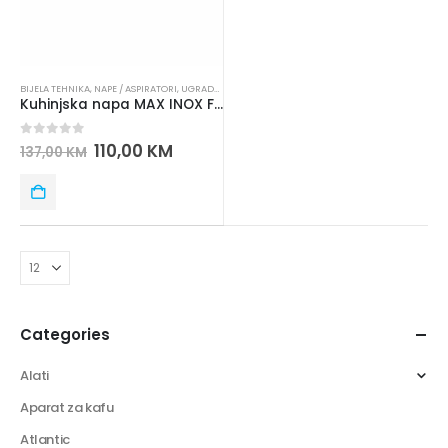
BIJELA TEHNIKA
,
NAPE / ASPIRATORI
,
UGRADNA TEHNIKA
Kuhinjska napa MAX INOX FR 2 MOT F6
0
out of 5
110,00
KM
137,00
KM
Categories
Alati
Aparat za kafu
Atlantic