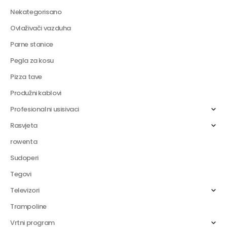
Nekategorisano
Ovlaživači vazduha
Parne stanice
Pegla za kosu
Pizza tave
Produžni kablovi
Profesionalni usisivaci
Rasvjeta
rowenta
Sudoperi
Tegovi
Televizori
Trampoline
Vrtni program