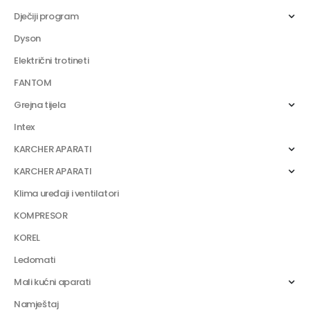
Dječiji program
Dyson
Električni trotineti
FANTOM
Grejna tijela
Intex
KARCHER APARATI
KARCHER APARATI
Klima uređaji i ventilatori
KOMPRESOR
KOREL
Ledomati
Mali kućni aparati
Namještaj