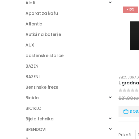
Alati
-10%
Aparat za kafu
Atlantic
Autići na baterije
AUX
bastenske stolice
BAZEN
BAZENI
BEKO
,
UGRAD
Benzinske freze
0
out of
Bicikla
621,00
K
BICIKLO
DOD
Bijela tehnika
BRENDOVI
Prikaži: