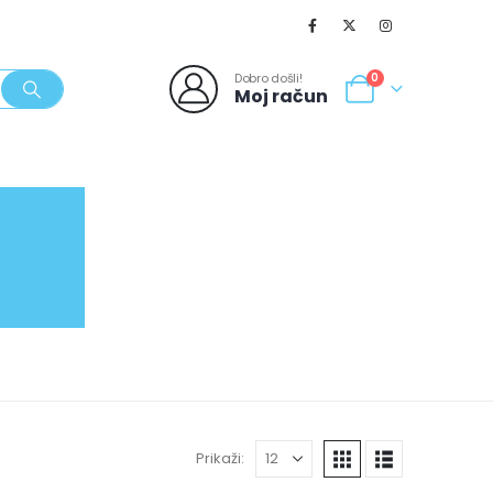
Dobro došli!
0
Moj račun
SVJEŽI POPUSTI
NOVO
062/980-986
Prikaži: