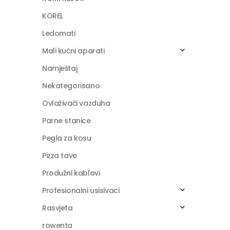
KOREL
Ledomati
Mali kućni aparati
Namještaj
Nekategorisano
Ovlaživači vazduha
Parne stanice
Pegla za kosu
Pizza tave
Produžni kablovi
Profesionalni usisivaci
Rasvjeta
rowenta