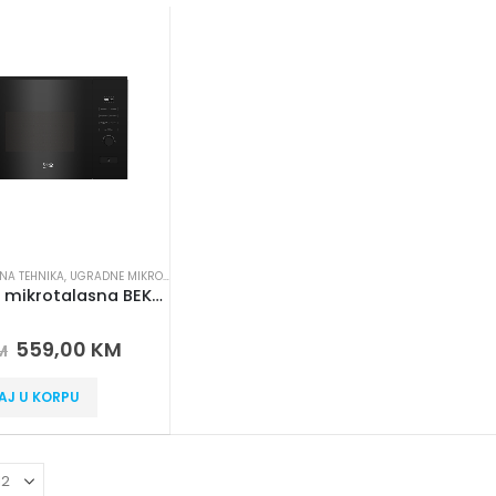
NA TEHNIKA
,
UGRADNE MIKROTALASNE
Ugradna mikrotalasna BEKO BMGB 20212 B
 5
559,00
KM
M
AJ U KORPU