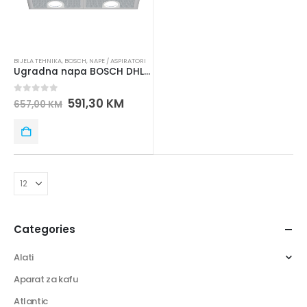
BIJELA TEHNIKA
,
BOSCH
,
NAPE / ASPIRATORI
Ugradna napa BOSCH DHL555BL
0
out of 5
591,30
KM
657,00
KM
Categories
Alati
Aparat za kafu
Atlantic