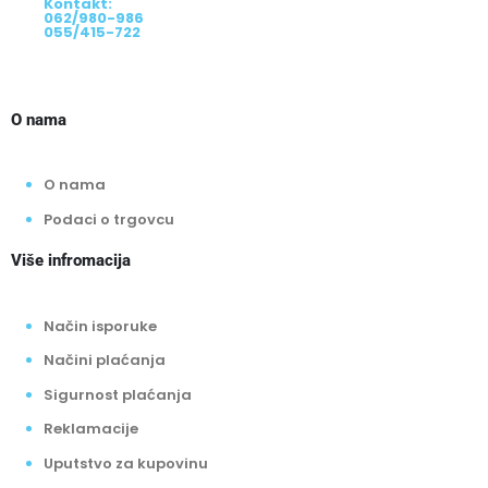
Kontakt:
062/980-986
055/415-722
O nama
O nama
Podaci o trgovcu
Više infromacija
Način isporuke
Načini plaćanja
Sigurnost plaćanja
Reklamacije
Uputstvo za kupovinu