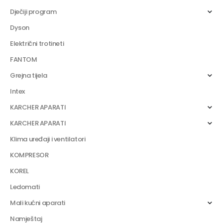
Dječiji program
Dyson
Električni trotineti
FANTOM
Grejna tijela
Intex
KARCHER APARATI
KARCHER APARATI
Klima uređaji i ventilatori
KOMPRESOR
KOREL
Ledomati
Mali kućni aparati
Namještaj