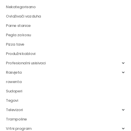
Nekategorisano
Ovlaživači vazduha
Parne stanice
Pegla za kosu
Pizza tave
Produžni kablovi
Profesionalni usisivaci
Rasvjeta
rowenta
Sudoperi
Tegovi
Televizori
Trampoline
Vrtni program