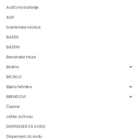
Autići na baterije
AUX
bastenske stolice
BAZEN
BAZENI
Benzinske freze
Bicikla
BICIKLO
Bijela tehnika
BRENDOVI
Česme
cetke za kosu
DISPANZER ZA VODU
Dispenzeri za vodu