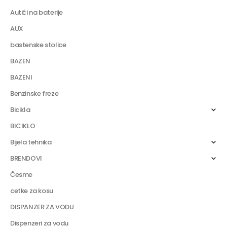
Autići na baterije
AUX
bastenske stolice
BAZEN
BAZENI
Benzinske freze
Bicikla
BICIKLO
Bijela tehnika
BRENDOVI
Česme
cetke za kosu
DISPANZER ZA VODU
Dispenzeri za vodu