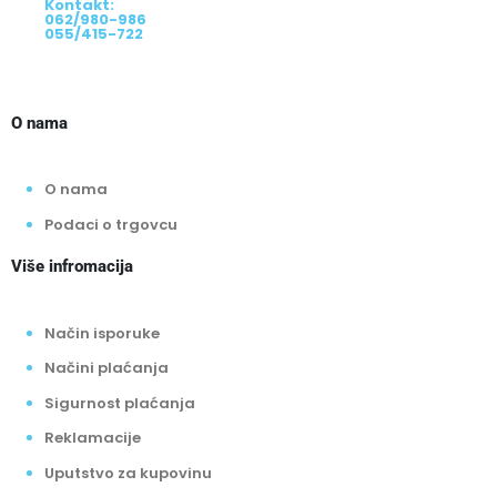
Kontakt:
062/980-986
055/415-722
O nama
O nama
Podaci o trgovcu
Više infromacija
Način isporuke
Načini plaćanja
Sigurnost plaćanja
Reklamacije
Uputstvo za kupovinu