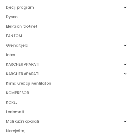
Dječiji program
Dyson
Električni trotineti
FANTOM
Grejna tijela
Intex
KARCHER APARATI
KARCHER APARATI
Klima uređaji i ventilatori
KOMPRESOR
KOREL
Ledomati
Mali kućni aparati
Namještaj