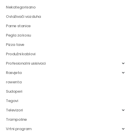
Nekategorisano
Ovlaživači vazduha
Parne stanice
Pegla za kosu
Pizza tave
Produžni kablovi
Profesionalni usisivaci
Rasvjeta
rowenta
Sudoperi
Tegovi
Televizori
Trampoline
Vrtni program