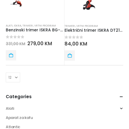
ALATI
,
ISKRA
,
TRIMERI
,
VRTNI PROGRAM
TRIMERI
,
VRTNI PROGRAM
Benzinski trimer ISKRA BG-TU520
Električni trimer ISKRA DT2140
0
out of 5
279,00
KM
0
out of 5
84,00
KM
331,00
KM
Categories
Alati
Aparat za kafu
Atlantic