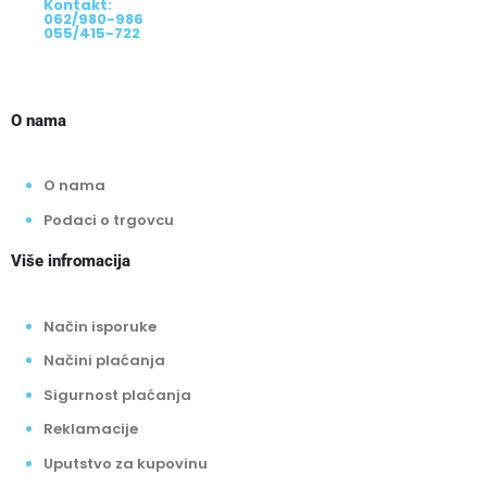
Kontakt:
062/980-986
055/415-722
O nama
O nama
Podaci o trgovcu
Više infromacija
Način isporuke
Načini plaćanja
Sigurnost plaćanja
Reklamacije
Uputstvo za kupovinu