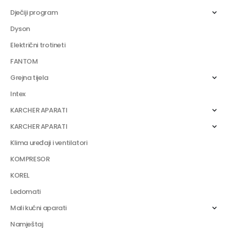
Dječiji program
Dyson
Električni trotineti
FANTOM
Grejna tijela
Intex
KARCHER APARATI
KARCHER APARATI
Klima uređaji i ventilatori
KOMPRESOR
KOREL
Ledomati
Mali kućni aparati
Namještaj