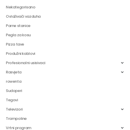
Nekategorisano
Ovlaživači vazduha
Parne stanice
Pegla za kosu
Pizza tave
Produžni kablovi
Profesionalni usisivaci
Rasvjeta
rowenta
Sudoperi
Tegovi
Televizori
Trampoline
Vrtni program