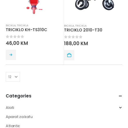
BICIKLA
,
TRICIKLA
BICIKLA
,
TRICIKLA
TRICIKLO KH-TS310C
TRICIKLO 2010-T30
0
out of 5
46,00
KM
0
out of 5
188,00
KM
Categories
Alati
Aparat za kafu
Atlantic