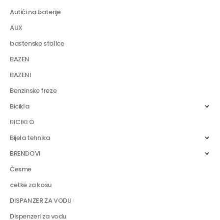
Autići na baterije
AUX
bastenske stolice
BAZEN
BAZENI
Benzinske freze
Bicikla
BICIKLO
Bijela tehnika
BRENDOVI
Česme
cetke za kosu
DISPANZER ZA VODU
Dispenzeri za vodu