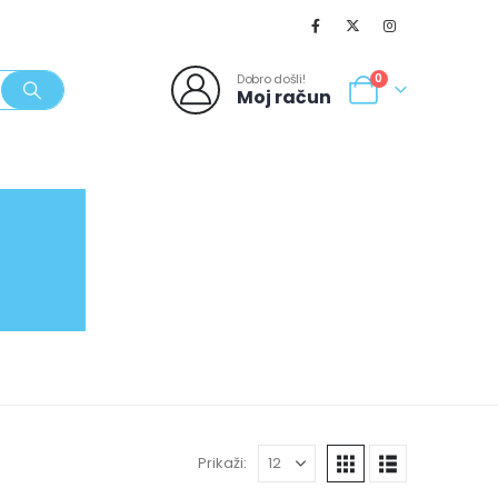
Dobro došli!
0
Moj račun
SVJEŽI POPUSTI
NOVO
062/980-986
Prikaži: