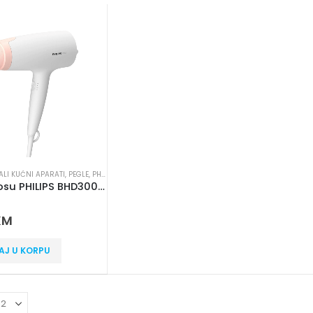
ALI KUĆNI APARATI
,
PEGLE
,
PHILIPS
Fen za kosu PHILIPS BHD300/00
 5
KM
AJ U KORPU