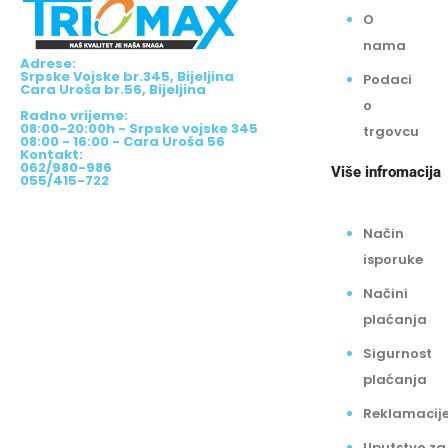
O
nama
Adrese:
Srpske Vojske br.345, Bijeljina
Podaci
Cara Uroša br.56, Bijeljina
o
Radno vrijeme:
08:00-20:00h - Srpske vojske 345
trgovcu
08:00 - 16:00 - Cara Uroša 56
Kontakt:
062/980-986
Više infromacija
055/415-722
Način
isporuke
Načini
plaćanja
Sigurnost
plaćanja
Reklamacij
Uputstvo za