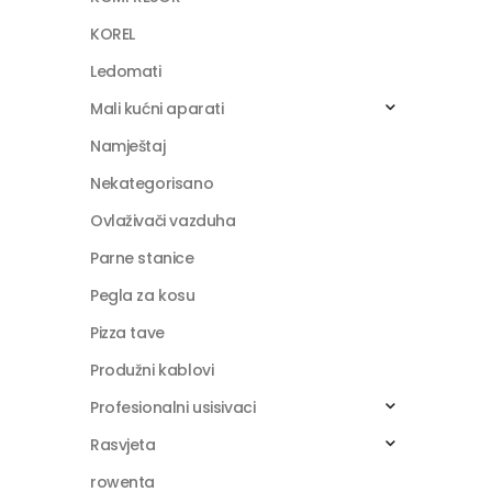
KOREL
Ledomati
Mali kućni aparati
Namještaj
Nekategorisano
Ovlaživači vazduha
Parne stanice
Pegla za kosu
Pizza tave
Produžni kablovi
Profesionalni usisivaci
Rasvjeta
rowenta