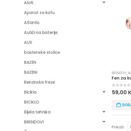
Alati
Aparat za kafu
Atlantic
Autići na baterije
AUX
bastenske stolice
BAZEN
BAZENI
BRENDOVI
,
M
Benzinske freze
0
out of
59,00
Bicikla
BICIKLO
DOD
Bijela tehnika
BRENDOVI
Prikaži: