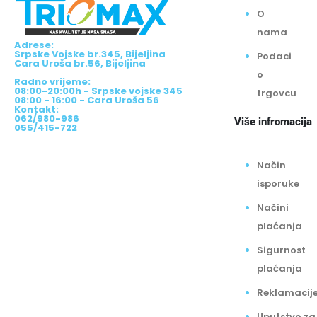
O
nama
Adrese:
Srpske Vojske br.345, Bijeljina
Podaci
Cara Uroša br.56, Bijeljina
o
Radno vrijeme:
08:00-20:00h - Srpske vojske 345
trgovcu
08:00 - 16:00 - Cara Uroša 56
Kontakt:
062/980-986
Više infromacija
055/415-722
Način
isporuke
Načini
plaćanja
Sigurnost
plaćanja
Reklamacij
Uputstvo za