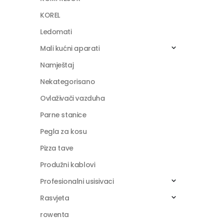
KOREL
Ledomati
Mali kućni aparati
Namještaj
Nekategorisano
Ovlaživači vazduha
Parne stanice
Pegla za kosu
Pizza tave
Produžni kablovi
Profesionalni usisivaci
Rasvjeta
rowenta