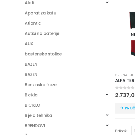
Alati
Aparat za kafu
Atlantic
Autići na baterije
N
AUX
bastenske stolice
BAZEN
BAZENI
GREJNA TIJE
Benzinske freze
0
out of
2.737,
Bicikla
BICIKLO
PROČ
Bijela tehnika
BRENDOVI
Prikaži: