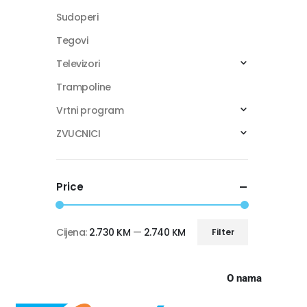
Sudoperi
Tegovi
Televizori
Trampoline
Vrtni program
ZVUCNICI
Price
Cijena:
2.730 KM
—
2.740 KM
Filter
O nama