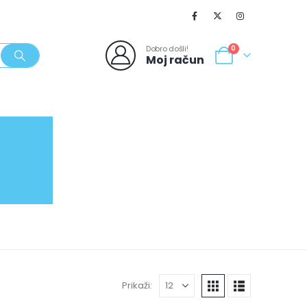
Dobro došli!
0
Moj račun
SVJEŽI POPUSTI
NOVO
062/980-986
Prikaži: