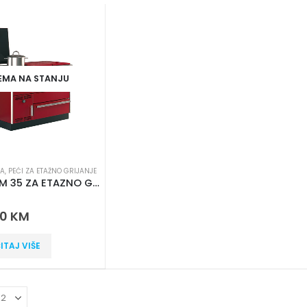
EMA NA STANJU
LA
,
PEĆI ZA ETAŽNO GRIJANJE
ALFA TERM 35 ZA ETAZNO GRIJANJE
 5
00
KM
ITAJ VIŠE