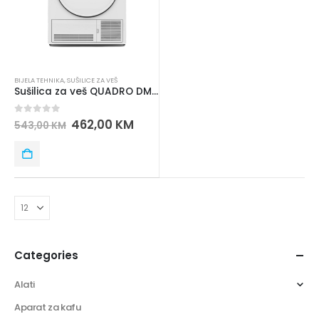
BIJELA TEHNIKA
,
SUŠILICE ZA VEŠ
Sušilica za veš QUADRO DM-G7205PV
0
out of 5
462,00
KM
543,00
KM
Categories
Alati
Aparat za kafu