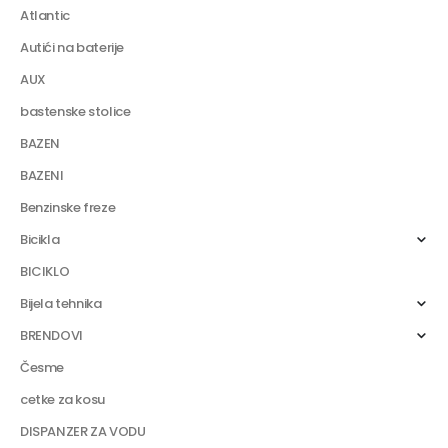
Atlantic
Autići na baterije
AUX
bastenske stolice
BAZEN
BAZENI
Benzinske freze
Bicikla
BICIKLO
Bijela tehnika
BRENDOVI
Česme
cetke za kosu
DISPANZER ZA VODU