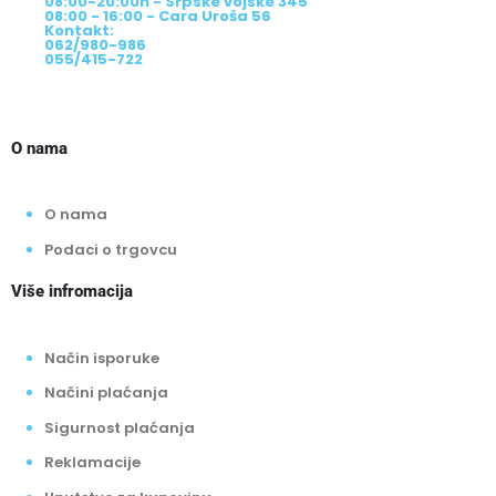
08:00-20:00h - Srpske vojske 345
08:00 - 16:00 - Cara Uroša 56
Kontakt:
062/980-986
055/415-722
O nama
O nama
Podaci o trgovcu
Više infromacija
Način isporuke
Načini plaćanja
Sigurnost plaćanja
Reklamacije