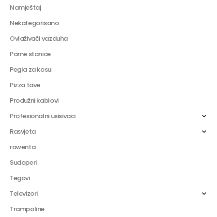
Namještaj
Nekategorisano
Ovlaživači vazduha
Parne stanice
Pegla za kosu
Pizza tave
Produžni kablovi
Profesionalni usisivaci
Rasvjeta
rowenta
Sudoperi
Tegovi
Televizori
Trampoline