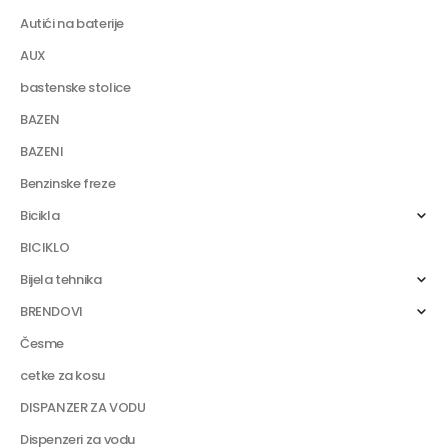
Autići na baterije
AUX
bastenske stolice
BAZEN
BAZENI
Benzinske freze
Bicikla
BICIKLO
Bijela tehnika
BRENDOVI
Česme
cetke za kosu
DISPANZER ZA VODU
Dispenzeri za vodu