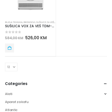
BIJELA TEHNIKA
,
BRENDOVI
,
SUŠILICE ZA VEŠ
,
VOX
SUŠILICA VOX ZA VEŠ TDM-710T
0
out of 5
526,00
KM
584,00
KM
Categories
Alati
Aparat za kafu
Atlantic