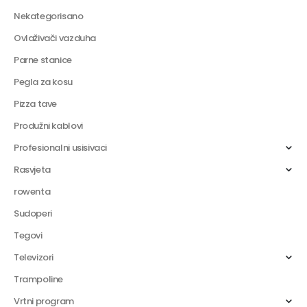
Nekategorisano
Ovlaživači vazduha
Parne stanice
Pegla za kosu
Pizza tave
Produžni kablovi
Profesionalni usisivaci
Rasvjeta
rowenta
Sudoperi
Tegovi
Televizori
Trampoline
Vrtni program