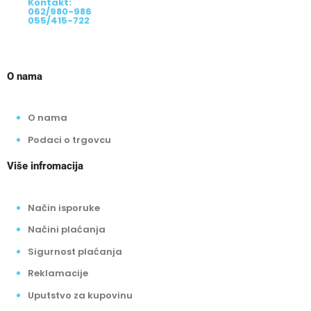
Kontakt:
062/980-986
055/415-722
O nama
O nama
Podaci o trgovcu
Više infromacija
Način isporuke
Načini plaćanja
Sigurnost plaćanja
Reklamacije
Uputstvo za kupovinu