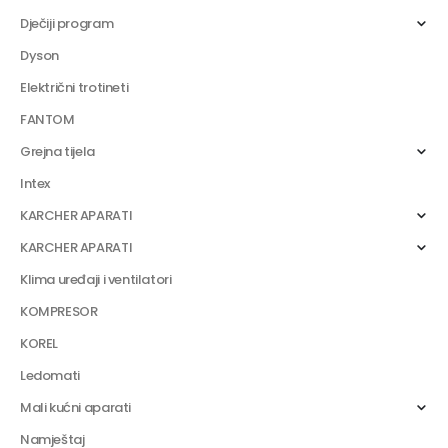
Dječiji program
Dyson
Električni trotineti
FANTOM
Grejna tijela
Intex
KARCHER APARATI
KARCHER APARATI
Klima uređaji i ventilatori
KOMPRESOR
KOREL
Ledomati
Mali kućni aparati
Namještaj