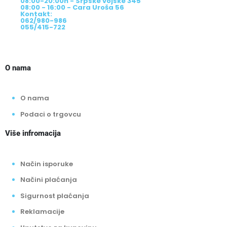
08:00-20:00h - Srpske vojske 345
08:00 - 16:00 - Cara Uroša 56
Kontakt:
062/980-986
055/415-722
O nama
O nama
Podaci o trgovcu
Više infromacija
Način isporuke
Načini plaćanja
Sigurnost plaćanja
Reklamacije