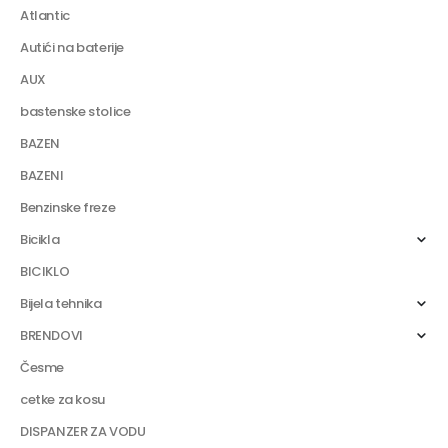
Atlantic
Autići na baterije
AUX
bastenske stolice
BAZEN
BAZENI
Benzinske freze
Bicikla
BICIKLO
Bijela tehnika
BRENDOVI
Česme
cetke za kosu
DISPANZER ZA VODU