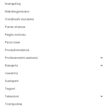
Namještaj
Nekategorisano
Ovlaživači vazduha
Parne stanice
Pegla za kosu
Pizza tave
Produžni kablovi
Profesionalni usisivaci
Rasvjeta
rowenta
Sudoperi
Tegovi
Televizori
Trampoline