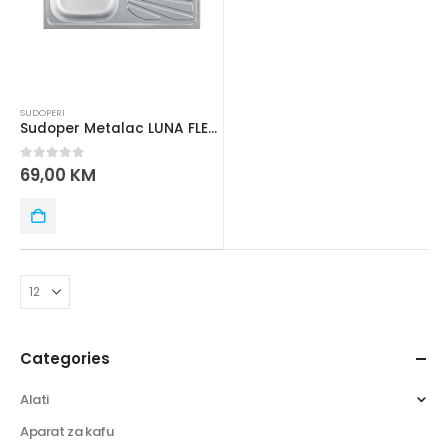
SUDOPERI
Sudoper Metalac LUNA FLEX 1D FI 90
0
out of 5
69,00
KM
Categories
Alati
Aparat za kafu