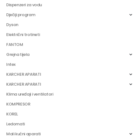
Dispenzeri za vodu
Dječiji program
Dyson
Električni trotineti
FANTOM
Grejna tijela
Intex
KARCHER APARATI
KARCHER APARATI
Klima uređaji i ventilatori
KOMPRESOR
KOREL
Ledomati
Mali kućni aparati