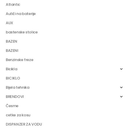
Atlantic
Autići na baterije
AUX
bastenske stolice
BAZEN
BAZENI
Benzinske freze
Bicikla
BICIKLO
Bijela tehnika
BRENDOVI
Česme
cetke za kosu
DISPANZER ZA VODU