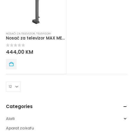
NOSAČI ZA TELEVIZOR
,
TELEVIZORI
Nosač za televizor MAX MED80 37″-80″
0
out of 5
444,00
KM
Categories
Alati
Aparat za kafu