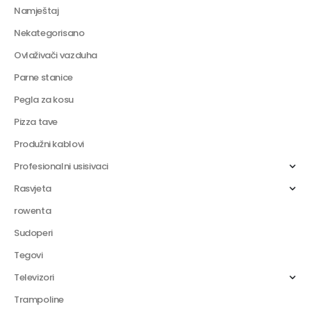
Namještaj
Nekategorisano
Ovlaživači vazduha
Parne stanice
Pegla za kosu
Pizza tave
Produžni kablovi
Profesionalni usisivaci
Rasvjeta
rowenta
Sudoperi
Tegovi
Televizori
Trampoline