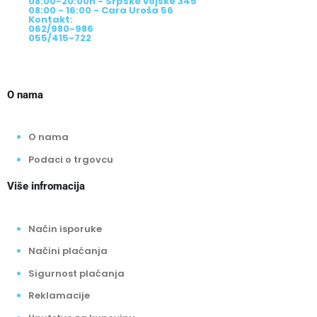
08:00-20:00h - Srpske vojske 345
08:00 - 16:00 - Cara Uroša 56
Kontakt:
062/980-986
055/415-722
O nama
O nama
Podaci o trgovcu
Više infromacija
Način isporuke
Načini plaćanja
Sigurnost plaćanja
Reklamacije