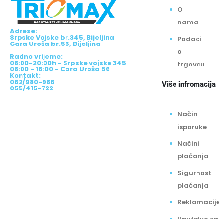
O
nama
Adrese:
Srpske Vojske br.345, Bijeljina
Podaci
Cara Uroša br.56, Bijeljina
o
Radno vrijeme:
08:00-20:00h - Srpske vojske 345
trgovcu
08:00 - 16:00 - Cara Uroša 56
Kontakt:
062/980-986
Više infromacija
055/415-722
Način
isporuke
Načini
plaćanja
Sigurnost
plaćanja
Reklamacij
Uputstvo za