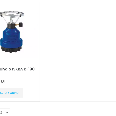
kuhalo ISKRA K-190
 5
KM
AJ U KORPU