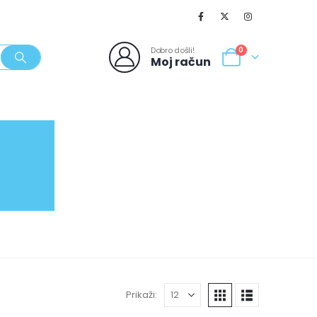
Dobro došli!
0
Moj račun
SVJEŽI POPUSTI
NOVO
062/980-986
Prikaži: