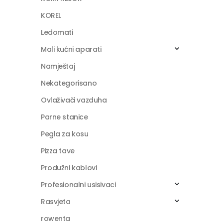
KOREL
Ledomati
Mali kućni aparati
Namještaj
Nekategorisano
Ovlaživači vazduha
Parne stanice
Pegla za kosu
Pizza tave
Produžni kablovi
Profesionalni usisivaci
Rasvjeta
rowenta