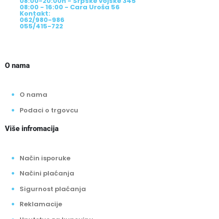
08:00-20:00h - Srpske vojske 345
08:00 - 16:00 - Cara Uroša 56
Kontakt:
062/980-986
055/415-722
O nama
O nama
Podaci o trgovcu
Više infromacija
Način isporuke
Načini plaćanja
Sigurnost plaćanja
Reklamacije