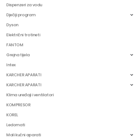
Dispenzeri za vodu
Dječiji program
Dyson
Električni trotineti
FANTOM
Grejna tijela
Intex
KARCHER APARATI
KARCHER APARATI
Klima uređaji i ventilatori
KOMPRESOR
KOREL
Ledomati
Mali kućni aparati