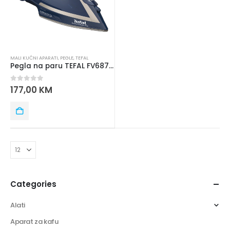
MALI KUĆNI APARATI
,
PEGLE
,
TEFAL
Pegla na paru TEFAL FV6872E0 SMART
0
out of 5
177,00
KM
Categories
Alati
Aparat za kafu