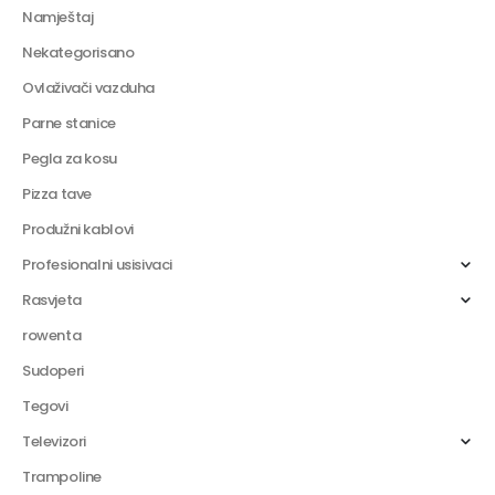
Namještaj
Nekategorisano
Ovlaživači vazduha
Parne stanice
Pegla za kosu
Pizza tave
Produžni kablovi
Profesionalni usisivaci
Rasvjeta
rowenta
Sudoperi
Tegovi
Televizori
Trampoline