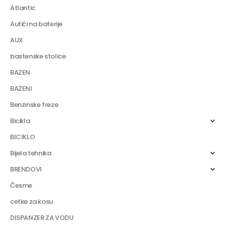
Atlantic
Autići na baterije
AUX
bastenske stolice
BAZEN
BAZENI
Benzinske freze
Bicikla
BICIKLO
Bijela tehnika
BRENDOVI
Česme
cetke za kosu
DISPANZER ZA VODU