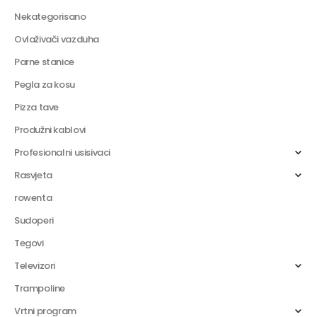
Nekategorisano
Ovlaživači vazduha
Parne stanice
Pegla za kosu
Pizza tave
Produžni kablovi
Profesionalni usisivaci
Rasvjeta
rowenta
Sudoperi
Tegovi
Televizori
Trampoline
Vrtni program