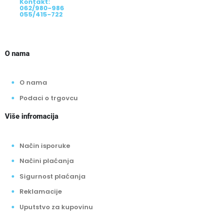
Kontakt:
062/980-986
055/415-722
O nama
O nama
Podaci o trgovcu
Više infromacija
Način isporuke
Načini plaćanja
Sigurnost plaćanja
Reklamacije
Uputstvo za kupovinu