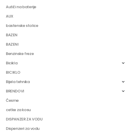
Autići na baterije
AUX
bastenske stolice
BAZEN
BAZENI
Benzinske freze
Bicikla
BICIKLO
Bijela tehnika
BRENDOVI
Česme
cetke za kosu
DISPANZER ZA VODU
Dispenzeri za vodu