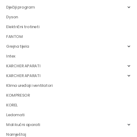
Dječiji program
Dyson
Električni trotineti
FANTOM
Grejna tijela
Intex
KARCHER APARATI
KARCHER APARATI
Klima uređaji i ventilatori
KOMPRESOR
KOREL
Ledomati
Mali kućni aparati
Namještaj