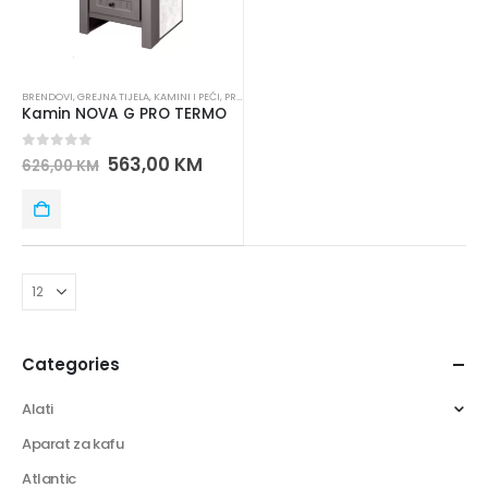
BRENDOVI
,
GREJNA TIJELA
,
KAMINI I PEĆI
,
PRO TERMO
Kamin NOVA G PRO TERMO
0
out of 5
563,00
KM
626,00
KM
Categories
Alati
Aparat za kafu
Atlantic