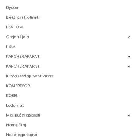
Dyson
Električni trotineti
FANTOM
Grejna tijela
Intex
KARCHER APARATI
KARCHER APARATI
Klima uređaji i ventilatori
KOMPRESOR
KOREL
Ledomati
Mali kućni aparati
Namještaj
Nekategorisano