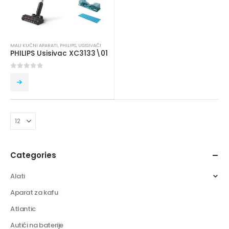
MALI KUĆNI APARATI
,
PHILIPS
,
USISIVAČI
PHILIPS Usisivac XC3133\01
0
out of 5
Categories
Alati
Aparat za kafu
Atlantic
Autići na baterije