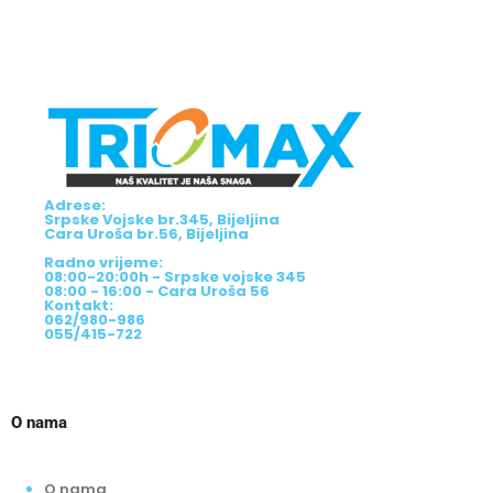
Adrese:
Srpske Vojske br.345, Bijeljina
Cara Uroša br.56, Bijeljina
Radno vrijeme:
08:00-20:00h - Srpske vojske 345
08:00 - 16:00 - Cara Uroša 56
Kontakt:
062/980-986
055/415-722
O nama
O nama