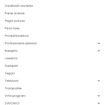
Ovlaživači vazduha
Parne stanice
Pegla za kosu
Pizza tave
Produžni kablovi
Profesionalni usisivaci
Rasvjeta
rowenta
Sudoperi
Tegovi
Televizori
Trampoline
Vrtni program
ZVUCNICI