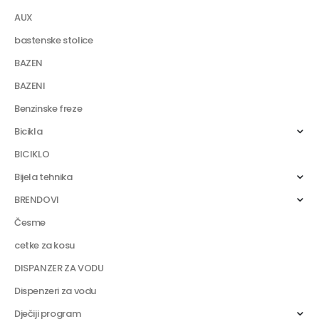
AUX
bastenske stolice
BAZEN
BAZENI
Benzinske freze
Bicikla
BICIKLO
Bijela tehnika
BRENDOVI
Česme
cetke za kosu
DISPANZER ZA VODU
Dispenzeri za vodu
Dječiji program