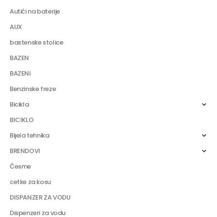
Autići na baterije
AUX
bastenske stolice
BAZEN
BAZENI
Benzinske freze
Bicikla
BICIKLO
Bijela tehnika
BRENDOVI
Česme
cetke za kosu
DISPANZER ZA VODU
Dispenzeri za vodu