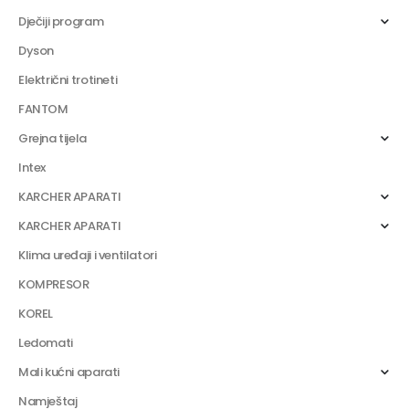
Dječiji program
Dyson
Električni trotineti
FANTOM
Grejna tijela
Intex
KARCHER APARATI
KARCHER APARATI
Klima uređaji i ventilatori
KOMPRESOR
KOREL
Ledomati
Mali kućni aparati
Namještaj