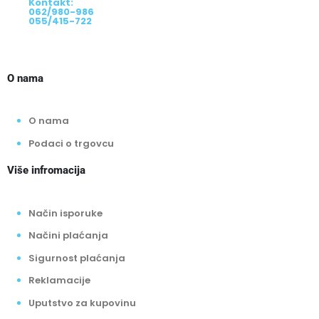
Kontakt:
062/980-986
055/415-722
O nama
O nama
Podaci o trgovcu
Više infromacija
Način isporuke
Načini plaćanja
Sigurnost plaćanja
Reklamacije
Uputstvo za kupovinu