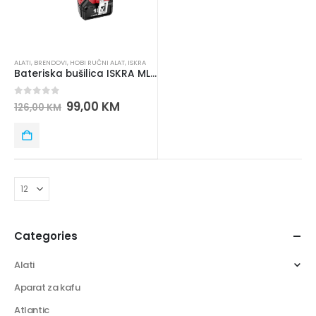
ALATI
,
BRENDOVI
,
HOBI RUČNI ALAT
,
ISKRA
Bateriska bušilica ISKRA ML-CD92-180
0
out of 5
99,00
KM
126,00
KM
Categories
Alati
Aparat za kafu
Atlantic