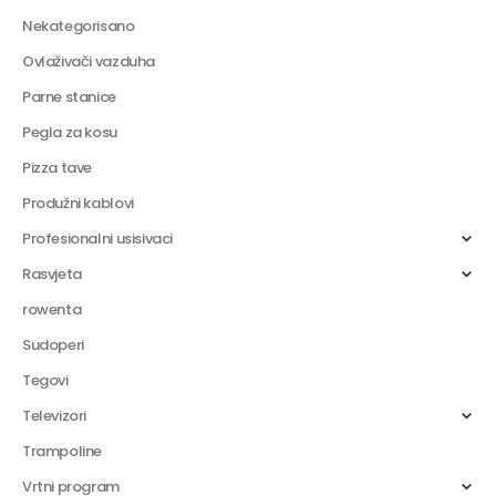
Nekategorisano
Ovlaživači vazduha
Parne stanice
Pegla za kosu
Pizza tave
Produžni kablovi
Profesionalni usisivaci
Rasvjeta
rowenta
Sudoperi
Tegovi
Televizori
Trampoline
Vrtni program