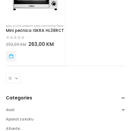
MALI KUĆNI APARATI
,
MINI ELEKTRIČNI ŠPORETI
Mini pećnica ISKRA HL38RCT
0
out of 5
263,00
KM
292,00
KM
Categories
Alati
Aparat za kafu
Atlantic