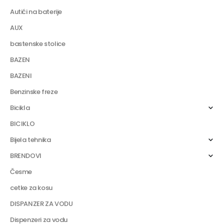
Autići na baterije
AUX
bastenske stolice
BAZEN
BAZENI
Benzinske freze
Bicikla
BICIKLO
Bijela tehnika
BRENDOVI
Česme
cetke za kosu
DISPANZER ZA VODU
Dispenzeri za vodu