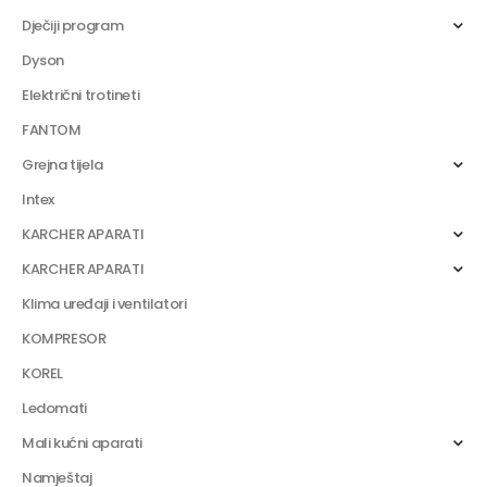
Dječiji program
Dyson
Električni trotineti
FANTOM
Grejna tijela
Intex
KARCHER APARATI
KARCHER APARATI
Klima uređaji i ventilatori
KOMPRESOR
KOREL
Ledomati
Mali kućni aparati
Namještaj