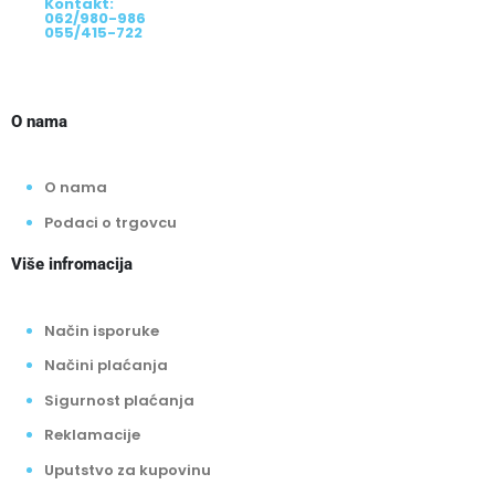
Kontakt:
062/980-986
055/415-722
O nama
O nama
Podaci o trgovcu
Više infromacija
Način isporuke
Načini plaćanja
Sigurnost plaćanja
Reklamacije
Uputstvo za kupovinu