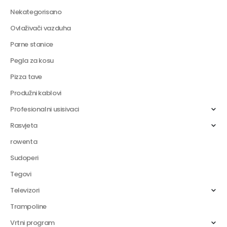
Nekategorisano
Ovlaživači vazduha
Parne stanice
Pegla za kosu
Pizza tave
Produžni kablovi
Profesionalni usisivaci
Rasvjeta
rowenta
Sudoperi
Tegovi
Televizori
Trampoline
Vrtni program