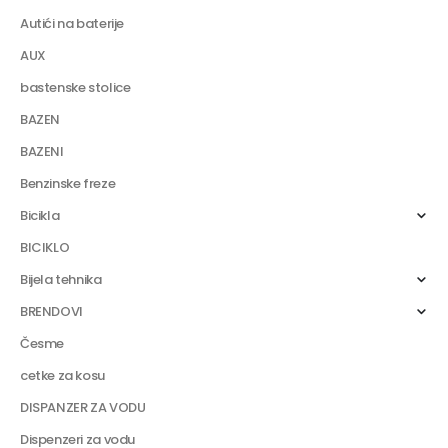
Autići na baterije
AUX
bastenske stolice
BAZEN
BAZENI
Benzinske freze
Bicikla
BICIKLO
Bijela tehnika
BRENDOVI
Česme
cetke za kosu
DISPANZER ZA VODU
Dispenzeri za vodu