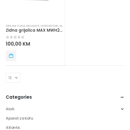
GREJNA TIJELA
,
GRIJALICE I KONVEKTORI
,
MAX ELECTRONICS
Zidna grijalica MAX MWH2003BG
0
out of 5
100,00
KM
Categories
Alati
Aparat za kafu
Atlantic