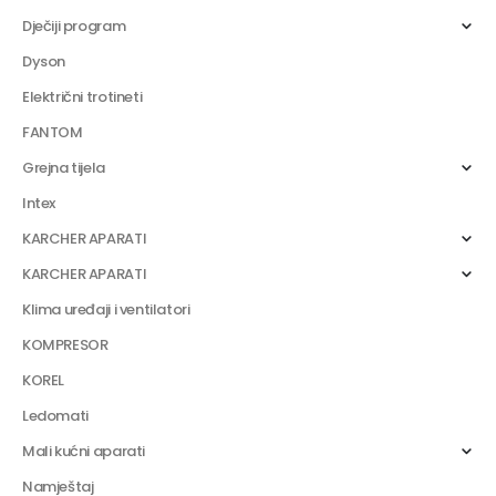
Dječiji program
Dyson
Električni trotineti
FANTOM
Grejna tijela
Intex
KARCHER APARATI
KARCHER APARATI
Klima uređaji i ventilatori
KOMPRESOR
KOREL
Ledomati
Mali kućni aparati
Namještaj