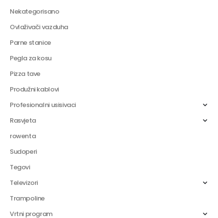
Nekategorisano
Ovlaživači vazduha
Parne stanice
Pegla za kosu
Pizza tave
Produžni kablovi
Profesionalni usisivaci
Rasvjeta
rowenta
Sudoperi
Tegovi
Televizori
Trampoline
Vrtni program