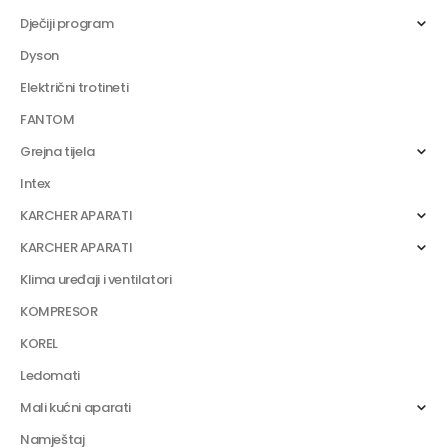
Dječiji program
Dyson
Električni trotineti
FANTOM
Grejna tijela
Intex
KARCHER APARATI
KARCHER APARATI
Klima uređaji i ventilatori
KOMPRESOR
KOREL
Ledomati
Mali kućni aparati
Namještaj