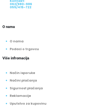
Kontakt:
062/980-986
055/415-722
O nama
O nama
Podaci o trgovcu
Više infromacija
Način isporuke
Načini plaćanja
Sigurnost plaćanja
Reklamacije
Uputstvo za kupovinu