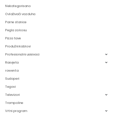
Nekategorisano
Ovlaživači vazduha
Parne stanice
Pegla za kosu
Pizza tave
Produžni kablovi
Profesionalni usisivaci
Rasvjeta
rowenta
Sudoperi
Tegovi
Televizori
Trampoline
Vrtni program