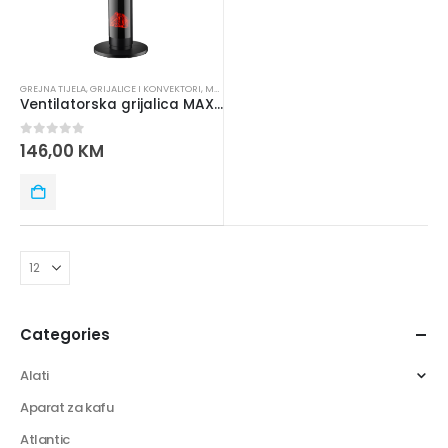
GREJNA TIJELA
,
GRIJALICE I KONVEKTORI
,
MAX ELECTRONICS
Ventilatorska grijalica MAX MTH2000BF
0
out of 5
146,00
KM
Categories
Alati
Aparat za kafu
Atlantic