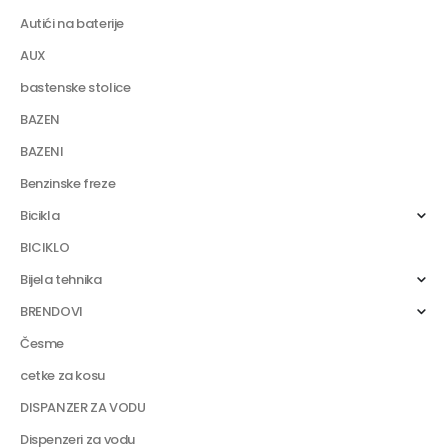
Autići na baterije
AUX
bastenske stolice
BAZEN
BAZENI
Benzinske freze
Bicikla
BICIKLO
Bijela tehnika
BRENDOVI
Česme
cetke za kosu
DISPANZER ZA VODU
Dispenzeri za vodu