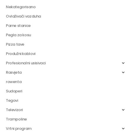
Nekategorisano
Ovlaživači vazduha
Parne stanice
Pegla za kosu
Pizza tave
Produžni kablovi
Profesionalni usisivaci
Rasvjeta
rowenta
Sudoperi
Tegovi
Televizori
Trampoline
Vrtni program