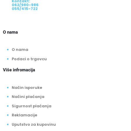
Kontakt:
062/980-986
055/415-722
O nama
O nama
Podaci o trgovcu
Više infromacija
Način isporuke
Načini plaćanja
Sigurnost plaćanja
Reklamacije
Uputstvo za kupovinu