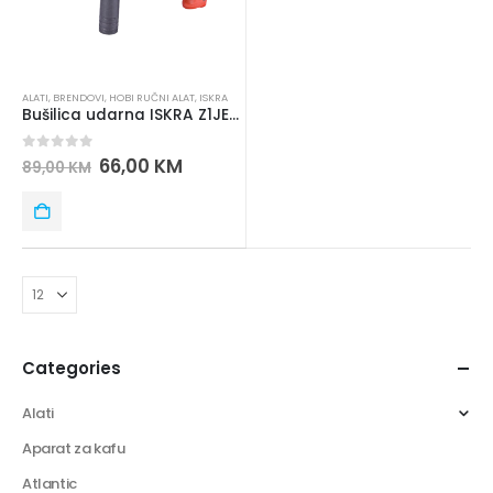
ALATI
,
BRENDOVI
,
HOBI RUČNI ALAT
,
ISKRA
Bušilica udarna ISKRA Z1JE-KK6-13 710W
0
out of 5
66,00
KM
89,00
KM
Categories
Alati
Aparat za kafu
Atlantic