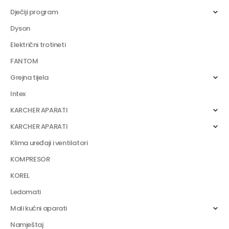
Dječiji program
Dyson
Električni trotineti
FANTOM
Grejna tijela
Intex
KARCHER APARATI
KARCHER APARATI
Klima uređaji i ventilatori
KOMPRESOR
KOREL
Ledomati
Mali kućni aparati
Namještaj