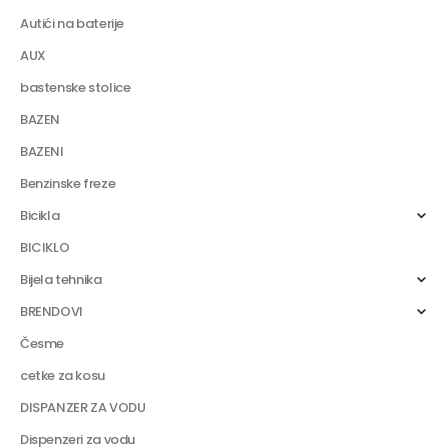
Autići na baterije
AUX
bastenske stolice
BAZEN
BAZENI
Benzinske freze
Bicikla
BICIKLO
Bijela tehnika
BRENDOVI
Česme
cetke za kosu
DISPANZER ZA VODU
Dispenzeri za vodu