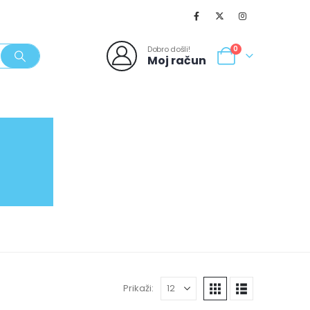
Dobro došli!
0
Moj račun
SVJEŽI POPUSTI
NOVO
062/980-986
Prikaži: