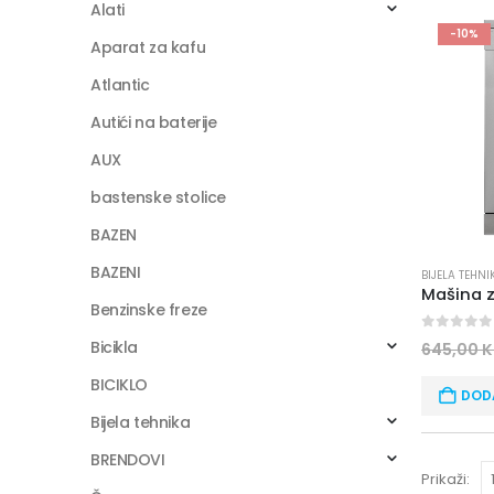
Alati
-10%
Aparat za kafu
Atlantic
Autići na baterije
AUX
bastenske stolice
BAZEN
BAZENI
BIJELA TEHNI
Benzinske freze
0
out of
Bicikla
645,00
BICIKLO
DOD
Bijela tehnika
BRENDOVI
Prikaži: