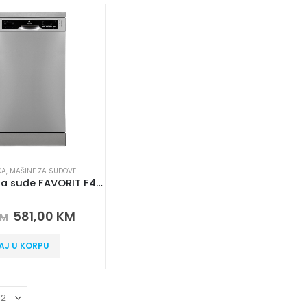
KA
,
MAŠINE ZA SUDOVE
Mašina za suđe FAVORIT F45-Y1FNX
 5
581,00
KM
KM
AJ U KORPU