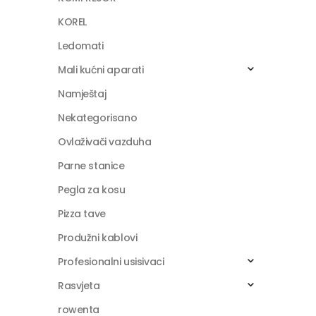
KOREL
Ledomati
Mali kućni aparati
Namještaj
Nekategorisano
Ovlaživači vazduha
Parne stanice
Pegla za kosu
Pizza tave
Produžni kablovi
Profesionalni usisivaci
Rasvjeta
rowenta