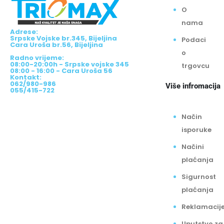
O
nama
Adrese:
Srpske Vojske br.345, Bijeljina
Podaci
Cara Uroša br.56, Bijeljina
o
Radno vrijeme:
08:00-20:00h - Srpske vojske 345
trgovcu
08:00 - 16:00 - Cara Uroša 56
Kontakt:
062/980-986
Više infromacija
055/415-722
Način
isporuke
Načini
plaćanja
Sigurnost
plaćanja
Reklamacij
Uputstvo za