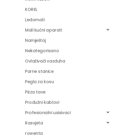
KOREL
Ledomati
Mali kućni aparati
Namještaj
Nekategorisano
Ovlaživači vazduha
Parne stanice
Pegla za kosu
Pizza tave
Produžni kablovi
Profesionalni usisivaci
Rasvjeta
rowenta