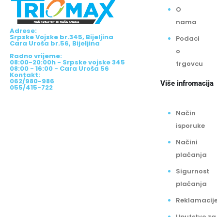
O
nama
Adrese:
Srpske Vojske br.345, Bijeljina
Podaci
Cara Uroša br.56, Bijeljina
o
Radno vrijeme:
08:00-20:00h - Srpske vojske 345
trgovcu
08:00 - 16:00 - Cara Uroša 56
Kontakt:
062/980-986
Više infromacija
055/415-722
Način
isporuke
Načini
plaćanja
Sigurnost
plaćanja
Reklamacij
Uputstvo za