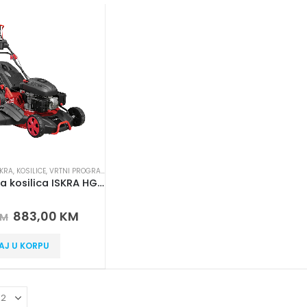
SKRA
,
KOSILICE
,
VRTNI PROGRAM
Benzinska kosilica ISKRA HG46SMH-BS500
 5
883,00
KM
KM
AJ U KORPU