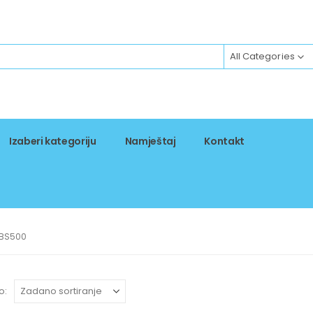
All Categories
Izaberi kategoriju
Namještaj
Kontakt
-BS500
o: