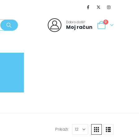
Dobro došli!
0
Moj račun
SVJEŽI POPUSTI
NOVO
062/980-986
Prikaži: