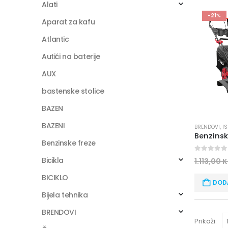
Alati
-21%
Aparat za kafu
Atlantic
Autići na baterije
AUX
bastenske stolice
BAZEN
BAZENI
BRENDOVI
,
I
Benzinske freze
0
out of
Bicikla
1.113,00
BICIKLO
DOD
Bijela tehnika
BRENDOVI
Prikaži: