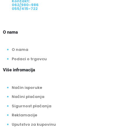
Kontakt:
062/980-986
055/415-722
O nama
O nama
Podaci o trgovcu
Više infromacija
Način isporuke
Načini plaćanja
Sigurnost plaćanja
Reklamacije
Uputstvo za kupovinu