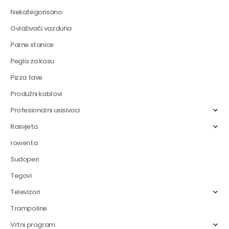
Nekategorisano
Ovlaživači vazduha
Parne stanice
Pegla za kosu
Pizza tave
Produžni kablovi
Profesionalni usisivaci
Rasvjeta
rowenta
Sudoperi
Tegovi
Televizori
Trampoline
Vrtni program