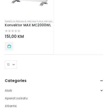
DASKE ZA PEGLANJE
,
GREJNA TIJELA
,
GRIJALICE I KONVEKTORI
,
MAX ELECTRONICS
,
PRODUŽNI KA
Konvektor MAX MC2000WL
0
out of 5
151,00
KM
Categories
Alati
Aparat za kafu
Atlantic