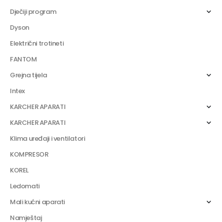
Dječiji program
Dyson
Električni trotineti
FANTOM
Grejna tijela
Intex
KARCHER APARATI
KARCHER APARATI
Klima uređaji i ventilatori
KOMPRESOR
KOREL
Ledomati
Mali kućni aparati
Namještaj