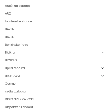
Autići na baterije
AUX
bastenske stolice
BAZEN
BAZENI
Benzinske freze
Bicikla
BICIKLO
Bijela tehnika
BRENDOVI
Česme
cetke za kosu
DISPANZER ZA VODU
Dispenzeri za vodu