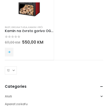
BLIST
,
GREJNA TIJELA
,
KAMINI I PEĆI
Kamin na čvrsto gorivo OGANJ GUS BLIST
0
out of 5
550,00
KM
611,00
KM
Categories
Alati
Aparat za kafu