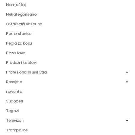
Namještaj
Nekategorisano
Ovlaživači vazduha
Parne stanice
Pegla za kosu
Pizza tave
Produžni kablovi
Profesionalni usisivaci
Rasvjeta
rowenta
Sudoperi
Tegovi
Televizori
Trampoline