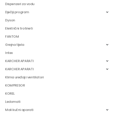
Dispenzeri za vodu
Dječiji program
Dyson
Električni trotineti
FANTOM
Grejna tijela
Intex
KARCHER APARATI
KARCHER APARATI
Klima uređaji i ventilatori
KOMPRESOR
KOREL
Ledomati
Mali kućni aparati