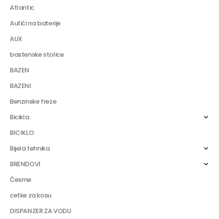
Atlantic
Autići na baterije
AUX
bastenske stolice
BAZEN
BAZENI
Benzinske freze
Bicikla
BICIKLO
Bijela tehnika
BRENDOVI
Česme
cetke za kosu
DISPANZER ZA VODU