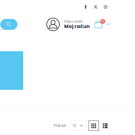
Dobro došli!
0
Moj račun
SVJEŽI POPUSTI
NOVO
062/980-986
Prikaži: