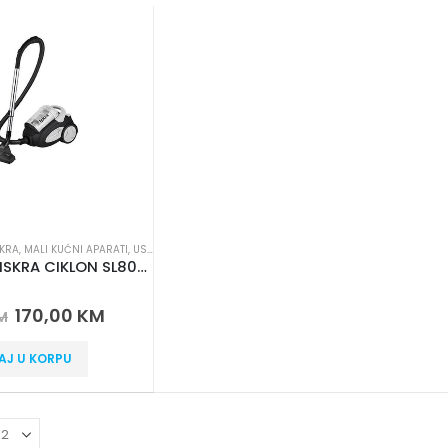
SKRA
,
MALI KUĆNI APARATI
,
USISIVAČI
Usisivač ISKRA CIKLON SL800-WH
 5
170,00
KM
M
AJ U KORPU