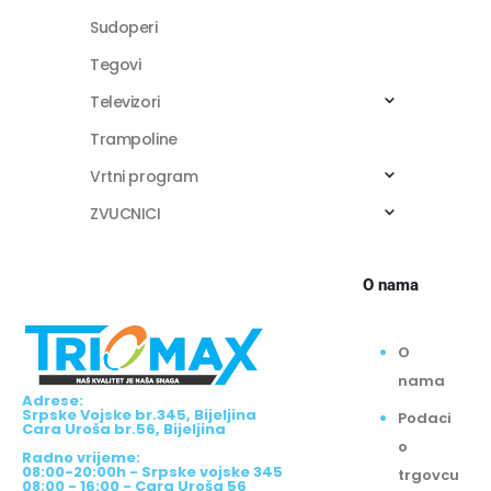
Sudoperi
Tegovi
Televizori
Trampoline
Vrtni program
ZVUCNICI
O nama
O
nama
Adrese:
Srpske Vojske br.345, Bijeljina
Podaci
Cara Uroša br.56, Bijeljina
o
Radno vrijeme:
08:00-20:00h - Srpske vojske 345
trgovcu
08:00 - 16:00 - Cara Uroša 56