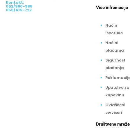
Kontakt:
062/980-986
Više infromacija
055/415-722
Način
isporuke
Načini
plaćanja
Sigurnost
plaćanja
Reklamacij
Uputstvo za
kupovinu
Ovlašćeni
serviseri
Društvene mreže