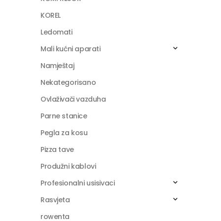
KOREL
Ledomati
Mali kućni aparati
Namještaj
Nekategorisano
Ovlaživači vazduha
Parne stanice
Pegla za kosu
Pizza tave
Produžni kablovi
Profesionalni usisivaci
Rasvjeta
rowenta