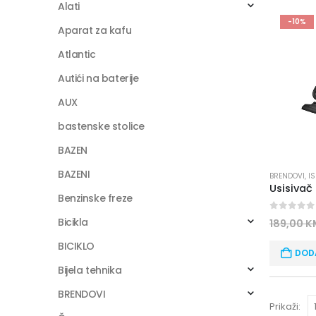
Alati
-10%
Aparat za kafu
Atlantic
Autići na baterije
AUX
bastenske stolice
BAZEN
BAZENI
BRENDOVI
,
I
Benzinske freze
0
out of
Bicikla
189,00
K
BICIKLO
DOD
Bijela tehnika
BRENDOVI
Prikaži: