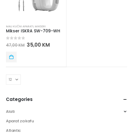
MALI KUĆNI APARATI
,
MIKSERI
Mikser ISKRA SW-709-WH
0
out of 5
35,00
KM
47,00
KM
Categories
Alati
Aparat za kafu
Atlantic