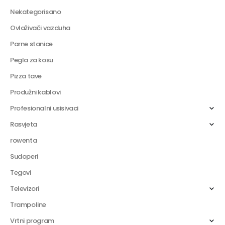
Nekategorisano
Ovlaživači vazduha
Parne stanice
Pegla za kosu
Pizza tave
Produžni kablovi
Profesionalni usisivaci
Rasvjeta
rowenta
Sudoperi
Tegovi
Televizori
Trampoline
Vrtni program