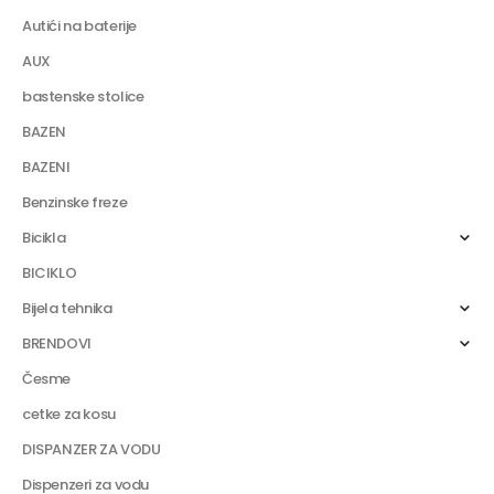
Autići na baterije
AUX
bastenske stolice
BAZEN
BAZENI
Benzinske freze
Bicikla
BICIKLO
Bijela tehnika
BRENDOVI
Česme
cetke za kosu
DISPANZER ZA VODU
Dispenzeri za vodu