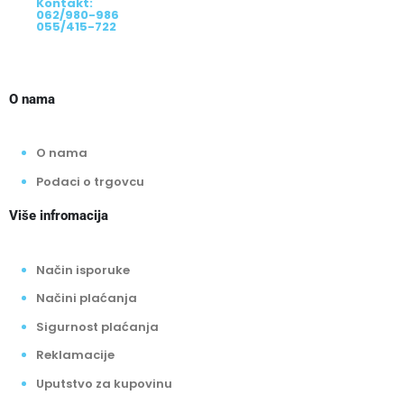
Kontakt:
062/980-986
055/415-722
O nama
O nama
Podaci o trgovcu
Više infromacija
Način isporuke
Načini plaćanja
Sigurnost plaćanja
Reklamacije
Uputstvo za kupovinu