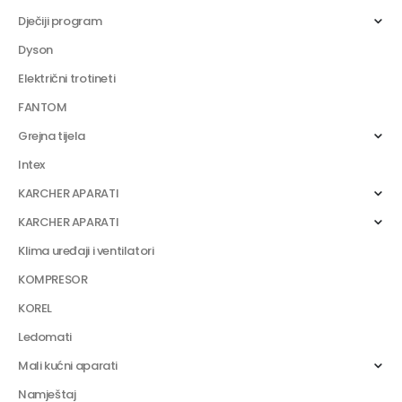
Dječiji program
Dyson
Električni trotineti
FANTOM
Grejna tijela
Intex
KARCHER APARATI
KARCHER APARATI
Klima uređaji i ventilatori
KOMPRESOR
KOREL
Ledomati
Mali kućni aparati
Namještaj