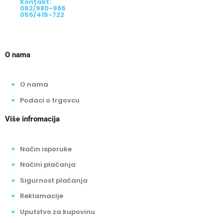
Kontakt:
062/980-986
055/415-722
O nama
O nama
Podaci o trgovcu
Više infromacija
Način isporuke
Načini plaćanja
Sigurnost plaćanja
Reklamacije
Uputstvo za kupovinu