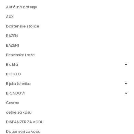
Autići na baterije
AUX
bastenske stolice
BAZEN
BAZENI
Benzinske freze
Bicikla
BICIKLO
Bijela tehnika
BRENDOVI
Česme
cetke za kosu
DISPANZER ZA VODU
Dispenzeri za vodu