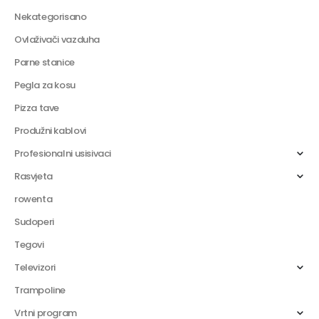
Nekategorisano
Ovlaživači vazduha
Parne stanice
Pegla za kosu
Pizza tave
Produžni kablovi
Profesionalni usisivaci
Rasvjeta
rowenta
Sudoperi
Tegovi
Televizori
Trampoline
Vrtni program