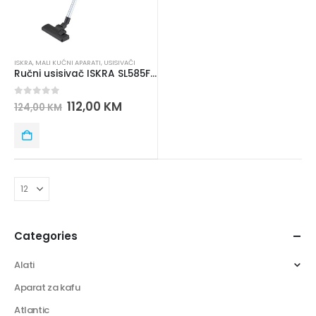
ISKRA
,
MALI KUĆNI APARATI
,
USISIVAČI
Ručni usisivač ISKRA SL585FA06-RD
0
out of 5
112,00
KM
124,00
KM
Categories
Alati
Aparat za kafu
Atlantic