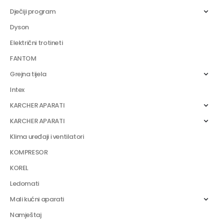
Dječiji program
Dyson
Električni trotineti
FANTOM
Grejna tijela
Intex
KARCHER APARATI
KARCHER APARATI
Klima uređaji i ventilatori
KOMPRESOR
KOREL
Ledomati
Mali kućni aparati
Namještaj