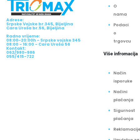
O
nama
Adrese:
Srpske Vojske br.345, Bijeljina
Podaci
Cara Uroša br.56, Bijeljina
o
Radno vrijeme:
08:00-20:00h - Srpske vojske 345
trgovcu
08:00 - 16:00 - Cara Uroša 56
Kontakt:
062/980-986
Više infromacija
055/415-722
Način
isporuke
Načini
plaćanja
Sigurnost
plaćanja
Reklamacij
Uputstvo za