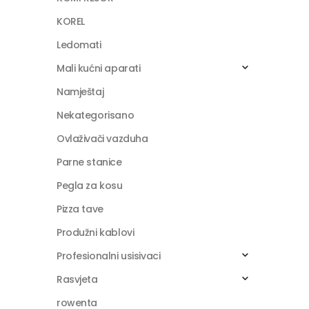
KOREL
Ledomati
Mali kućni aparati
Namještaj
Nekategorisano
Ovlaživači vazduha
Parne stanice
Pegla za kosu
Pizza tave
Produžni kablovi
Profesionalni usisivaci
Rasvjeta
rowenta