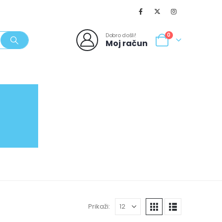
Dobro došli!
0
Moj račun
SVJEŽI POPUSTI
NOVO
062/980-986
Prikaži: