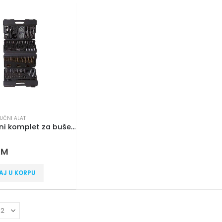
RUČNI ALAT
204-djelni komplet za bušenje i vijačenje Iskra ERO FST204
 5
KM
AJ U KORPU