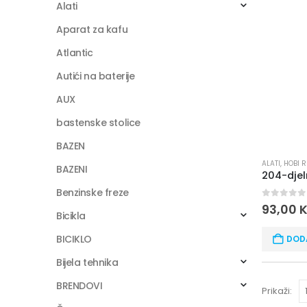
Alati
Aparat za kafu
Atlantic
Autići na baterije
AUX
bastenske stolice
BAZEN
ALATI
,
HOBI 
BAZENI
Benzinske freze
0
out of
93,00
Bicikla
BICIKLO
DOD
Bijela tehnika
BRENDOVI
Prikaži: