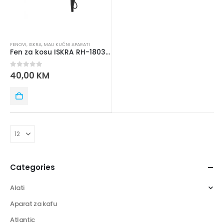
FENOVI
,
ISKRA
,
MALI KUĆNI APARATI
Fen za kosu ISKRA RH-1803AM-1 crni
0
out of 5
40,00
KM
Categories
Alati
Aparat za kafu
Atlantic