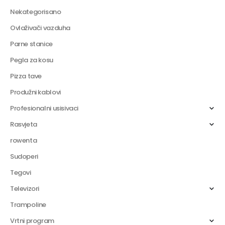
Nekategorisano
Ovlaživači vazduha
Parne stanice
Pegla za kosu
Pizza tave
Produžni kablovi
Profesionalni usisivaci
Rasvjeta
rowenta
Sudoperi
Tegovi
Televizori
Trampoline
Vrtni program