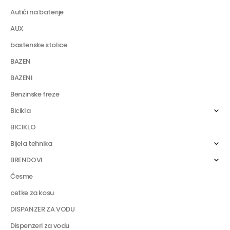
Autići na baterije
AUX
bastenske stolice
BAZEN
BAZENI
Benzinske freze
Bicikla
BICIKLO
Bijela tehnika
BRENDOVI
Česme
cetke za kosu
DISPANZER ZA VODU
Dispenzeri za vodu