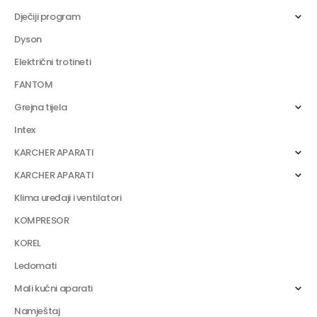
Dječiji program
Dyson
Električni trotineti
FANTOM
Grejna tijela
Intex
KARCHER APARATI
KARCHER APARATI
Klima uređaji i ventilatori
KOMPRESOR
KOREL
Ledomati
Mali kućni aparati
Namještaj