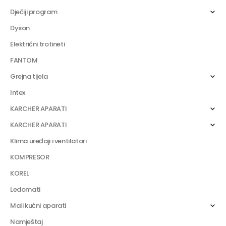
Dječiji program
Dyson
Električni trotineti
FANTOM
Grejna tijela
Intex
KARCHER APARATI
KARCHER APARATI
Klima uređaji i ventilatori
KOMPRESOR
KOREL
Ledomati
Mali kućni aparati
Namještaj