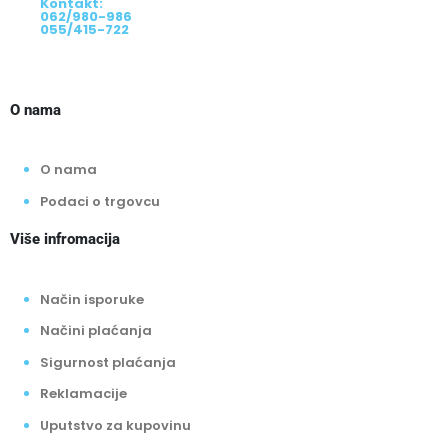
Kontakt:
062/980-986
055/415-722
O nama
O nama
Podaci o trgovcu
Više infromacija
Način isporuke
Načini plaćanja
Sigurnost plaćanja
Reklamacije
Uputstvo za kupovinu