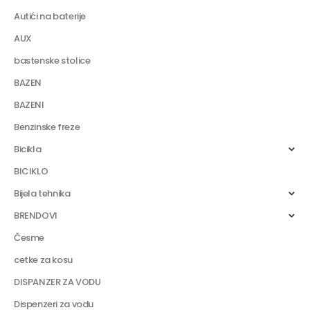
Autići na baterije
AUX
bastenske stolice
BAZEN
BAZENI
Benzinske freze
Bicikla
BICIKLO
Bijela tehnika
BRENDOVI
Česme
cetke za kosu
DISPANZER ZA VODU
Dispenzeri za vodu