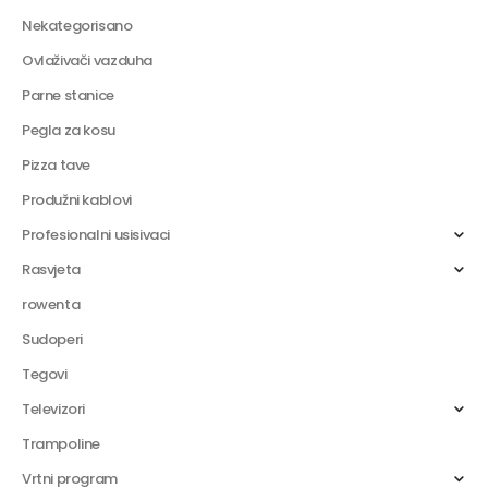
Nekategorisano
Ovlaživači vazduha
Parne stanice
Pegla za kosu
Pizza tave
Produžni kablovi
Profesionalni usisivaci
Rasvjeta
rowenta
Sudoperi
Tegovi
Televizori
Trampoline
Vrtni program