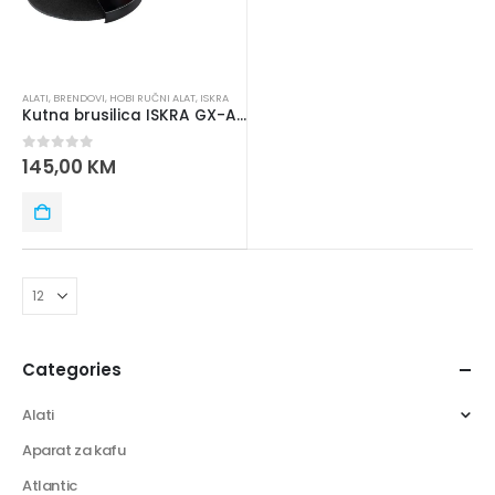
ALATI
,
BRENDOVI
,
HOBI RUČNI ALAT
,
ISKRA
Kutna brusilica ISKRA GX-AG010-1 2000W
0
out of 5
145,00
KM
Categories
Alati
Aparat za kafu
Atlantic