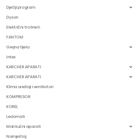
Dječiji program
Dyson
Električni trotineti
FANTOM
Grejna tijela
Intex
KARCHER APARATI
KARCHER APARATI
Klima uređaji i ventilatori
KOMPRESOR
KOREL
Ledomati
Mali kućni aparati
Namještaj