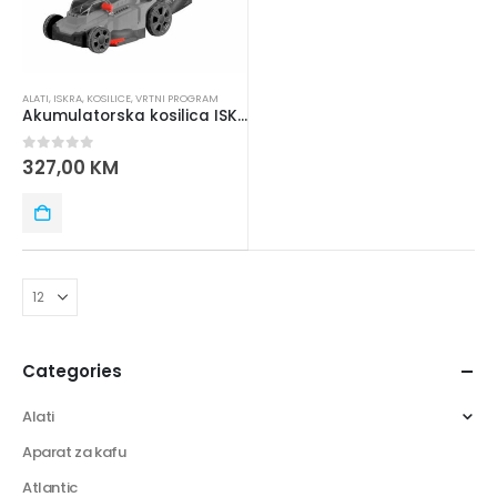
ALATI
,
ISKRA
,
KOSILICE
,
VRTNI PROGRAM
Akumulatorska kosilica ISKRA IX-LM36
0
out of 5
327,00
KM
Categories
Alati
Aparat za kafu
Atlantic