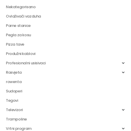
Nekategorisano
Ovlaživači vazduha
Parne stanice
Pegla za kosu
Pizza tave
Produžni kablovi
Profesionalni usisivaci
Rasvjeta
rowenta
Sudoperi
Tegovi
Televizori
Trampoline
Vrtni program