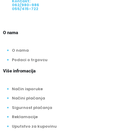
Kontakt:
062/980-986
055/415-722
O nama
O nama
Podaci o trgovcu
Više infromacija
Način isporuke
Načini plaćanja
Sigurnost plaćanja
Reklamacije
Uputstvo za kupovinu