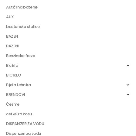
Autići na baterije
AUX
bastenske stolice
BAZEN
BAZENI
Benzinske freze
Bicikla
BICIKLO
Bijela tehnika
BRENDOVI
Česme
cetke za kosu
DISPANZER ZA VODU
Dispenzeri za vodu