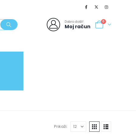
Dobro došli!
0
Moj račun
SVJEŽI POPUSTI
NOVO
062/980-986
Prikaži: