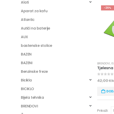
Alati
-26%
Aparat za kafu
Atlantic
Autići na baterije
AUX
bastenske stolice
BAZEN
BAZENI
BRENDOVI
,
I
Benzinske freze
0
out of
Bicikla
42,00
K
BICIKLO
DOD
Bijela tehnika
BRENDOVI
Prikaži: