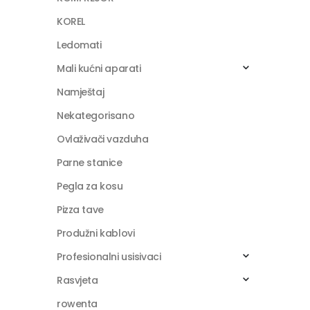
KOREL
Ledomati
Mali kućni aparati
Namještaj
Nekategorisano
Ovlaživači vazduha
Parne stanice
Pegla za kosu
Pizza tave
Produžni kablovi
Profesionalni usisivaci
Rasvjeta
rowenta