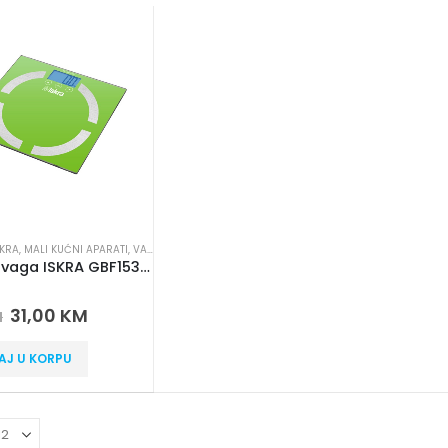
SKRA
,
MALI KUĆNI APARATI
,
VAGE
,
VAGE TJELESNE
Tjelesna vaga ISKRA GBF1530-GR
 5
31,00
KM
M
AJ U KORPU