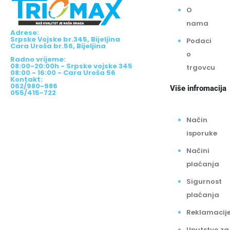
O
nama
Adrese:
Srpske Vojske br.345, Bijeljina
Podaci
Cara Uroša br.56, Bijeljina
o
Radno vrijeme:
08:00-20:00h - Srpske vojske 345
trgovcu
08:00 - 16:00 - Cara Uroša 56
Kontakt:
062/980-986
Više infromacija
055/415-722
Način
isporuke
Načini
plaćanja
Sigurnost
plaćanja
Reklamacij
Uputstvo za