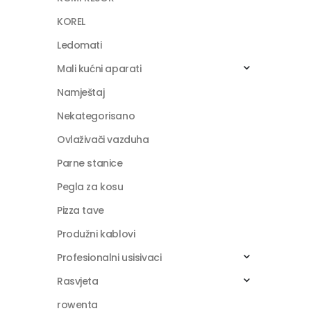
KOREL
Ledomati
Mali kućni aparati
Namještaj
Nekategorisano
Ovlaživači vazduha
Parne stanice
Pegla za kosu
Pizza tave
Produžni kablovi
Profesionalni usisivaci
Rasvjeta
rowenta