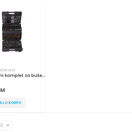
RUČNI ALAT
204-djelni komplet za bušenje i vijačenje Iskra ERO FST204
 5
KM
AJ U KORPU