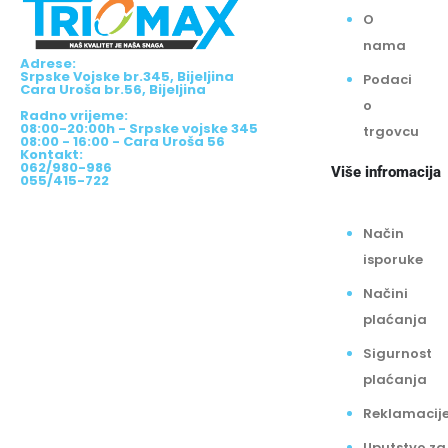
O
nama
Adrese:
Srpske Vojske br.345, Bijeljina
Podaci
Cara Uroša br.56, Bijeljina
o
Radno vrijeme:
08:00-20:00h - Srpske vojske 345
trgovcu
08:00 - 16:00 - Cara Uroša 56
Kontakt:
062/980-986
Više infromacija
055/415-722
Način
isporuke
Načini
plaćanja
Sigurnost
plaćanja
Reklamacij
Uputstvo za