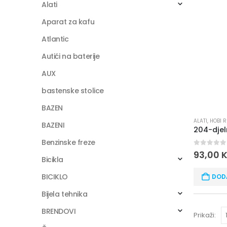
Alati
Aparat za kafu
Atlantic
Autići na baterije
AUX
bastenske stolice
BAZEN
ALATI
,
HOBI 
BAZENI
Benzinske freze
0
out of
93,00
Bicikla
BICIKLO
DOD
Bijela tehnika
BRENDOVI
Prikaži: