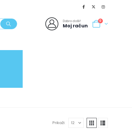
Dobro došli!
0
Moj račun
SVJEŽI POPUSTI
NOVO
062/980-986
Prikaži: