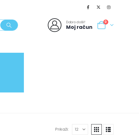
Dobro došli!
0
Moj račun
SVJEŽI POPUSTI
NOVO
062/980-986
Prikaži: