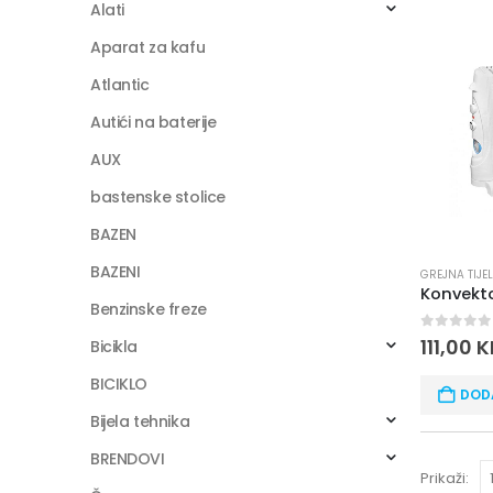
Alati
Aparat za kafu
Atlantic
Autići na baterije
AUX
bastenske stolice
BAZEN
BAZENI
GREJNA TIJE
Benzinske freze
0
out of
111,00
K
Bicikla
BICIKLO
DOD
Bijela tehnika
BRENDOVI
Prikaži: