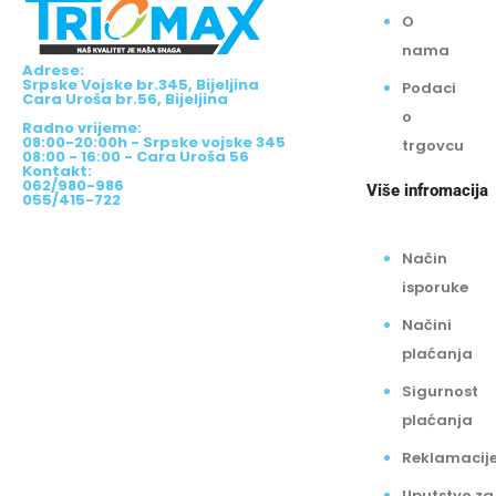
O
nama
Adrese:
Srpske Vojske br.345, Bijeljina
Podaci
Cara Uroša br.56, Bijeljina
o
Radno vrijeme:
08:00-20:00h - Srpske vojske 345
trgovcu
08:00 - 16:00 - Cara Uroša 56
Kontakt:
062/980-986
Više infromacija
055/415-722
Način
isporuke
Načini
plaćanja
Sigurnost
plaćanja
Reklamacij
Uputstvo za