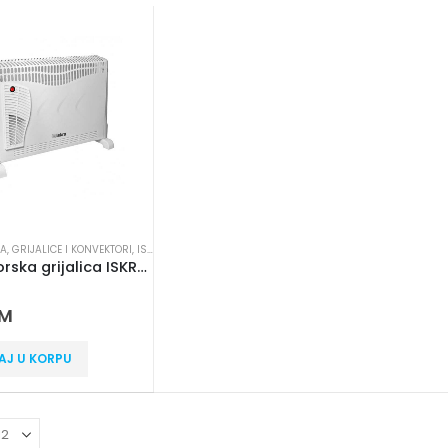
LA
,
GRIJALICE I KONVEKTORI
,
ISKRA
Konvektorska grijalica ISKRA DL 08
 5
M
AJ U KORPU