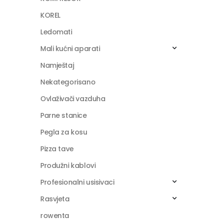
KOREL
Ledomati
Mali kućni aparati
Namještaj
Nekategorisano
Ovlaživači vazduha
Parne stanice
Pegla za kosu
Pizza tave
Produžni kablovi
Profesionalni usisivaci
Rasvjeta
rowenta