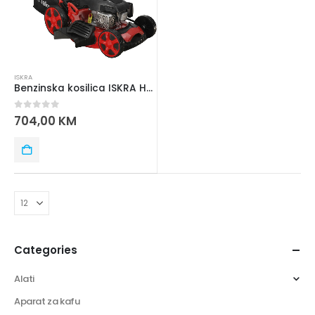
ISKRA
Benzinska kosilica ISKRA HG51SMH-RV120
0
out of 5
704,00
KM
Categories
Alati
Aparat za kafu