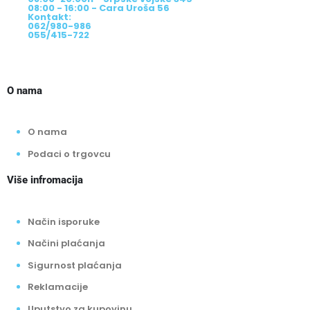
08:00 - 16:00 - Cara Uroša 56
Kontakt:
062/980-986
055/415-722
O nama
O nama
Podaci o trgovcu
Više infromacija
Način isporuke
Načini plaćanja
Sigurnost plaćanja
Reklamacije
Uputstvo za kupovinu