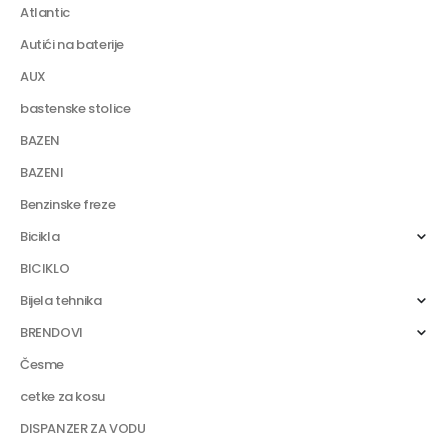
Atlantic
Autići na baterije
AUX
bastenske stolice
BAZEN
BAZENI
Benzinske freze
Bicikla
BICIKLO
Bijela tehnika
BRENDOVI
Česme
cetke za kosu
DISPANZER ZA VODU