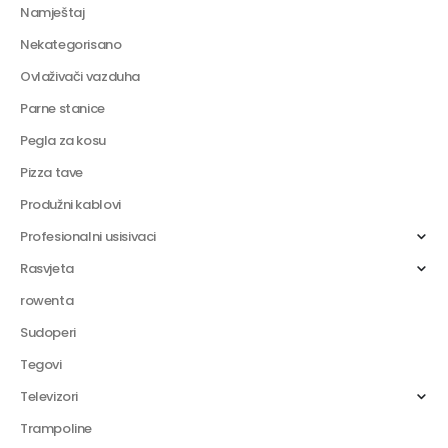
Namještaj
Nekategorisano
Ovlaživači vazduha
Parne stanice
Pegla za kosu
Pizza tave
Produžni kablovi
Profesionalni usisivaci
Rasvjeta
rowenta
Sudoperi
Tegovi
Televizori
Trampoline