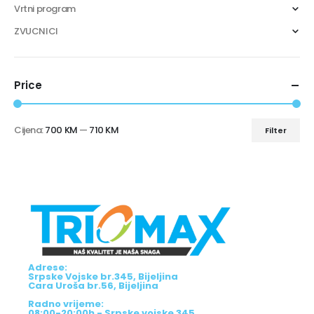
Vrtni program
ZVUCNICI
Price
Cijena:
700 KM
—
710 KM
Filter
Adrese:
Srpske Vojske br.345, Bijeljina
Cara Uroša br.56, Bijeljina
Radno vrijeme:
08:00-20:00h - Srpske vojske 345