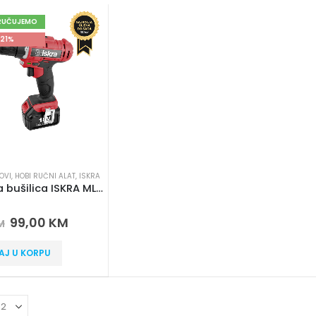
RUČUJEMO
21%
OVI
,
HOBI RUČNI ALAT
,
ISKRA
Bateriska bušilica ISKRA ML-CD92-180
 5
99,00
KM
M
AJ U KORPU