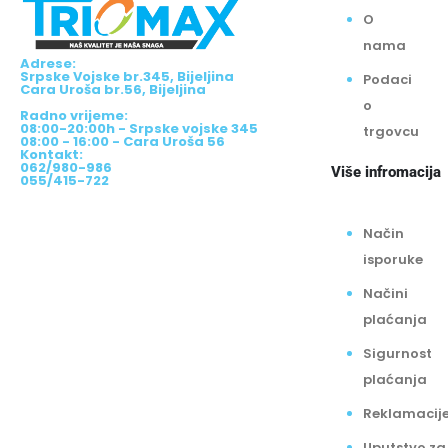
O
nama
Adrese:
Srpske Vojske br.345, Bijeljina
Podaci
Cara Uroša br.56, Bijeljina
o
Radno vrijeme:
08:00-20:00h - Srpske vojske 345
trgovcu
08:00 - 16:00 - Cara Uroša 56
Kontakt:
062/980-986
Više infromacija
055/415-722
Način
isporuke
Načini
plaćanja
Sigurnost
plaćanja
Reklamacij
Uputstvo za