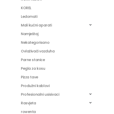
KOREL
Ledomati
Mali kućni aparati
Namještaj
Nekategorisano
Ovlaživači vazduha
Parne stanice
Pegla za kosu
Pizza tave
Produžni kablovi
Profesionalni usisivaci
Rasvjeta
rowenta