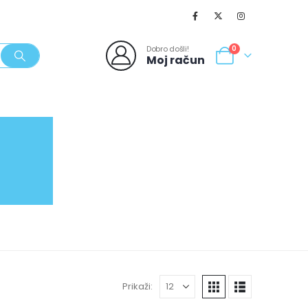
Dobro došli!
0
Moj račun
SVJEŽI POPUSTI
NOVO
062/980-986
Prikaži: