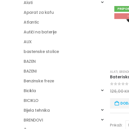
Alati
PREPO
Aparat za kafu
-
Atlantic
Autići na baterije
AUX
bastenske stolice
BAZEN
BAZENI
ALATI
,
BREND
Benzinske freze
0
out of
Bicikla
126,00
K
BICIKLO
DOD
Bijela tehnika
BRENDOVI
Prikaži: