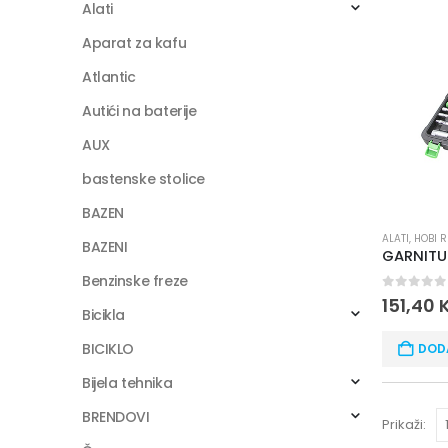
Alati
Aparat za kafu
Atlantic
Autići na baterije
AUX
bastenske stolice
BAZEN
ALATI
,
HOBI 
BAZENI
Benzinske freze
0
out of
151,40
Bicikla
BICIKLO
DOD
Bijela tehnika
BRENDOVI
Prikaži: