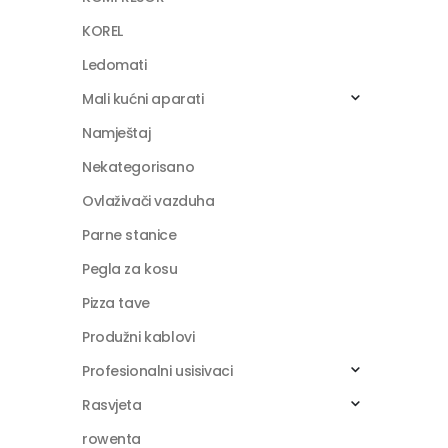
KOREL
Ledomati
Mali kućni aparati
Namještaj
Nekategorisano
Ovlaživači vazduha
Parne stanice
Pegla za kosu
Pizza tave
Produžni kablovi
Profesionalni usisivaci
Rasvjeta
rowenta