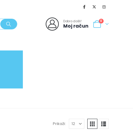
Dobro došli!
0
Moj račun
SVJEŽI POPUSTI
NOVO
062/980-986
Prikaži: