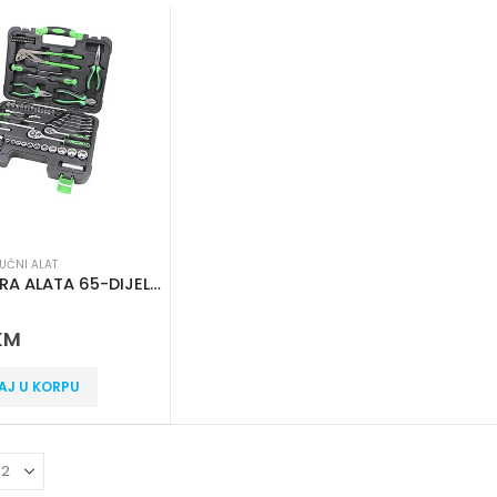
RUČNI ALAT
GARNITURA ALATA 65-DIJELNA Iskra ERO HTWR-65
 5
KM
AJ U KORPU