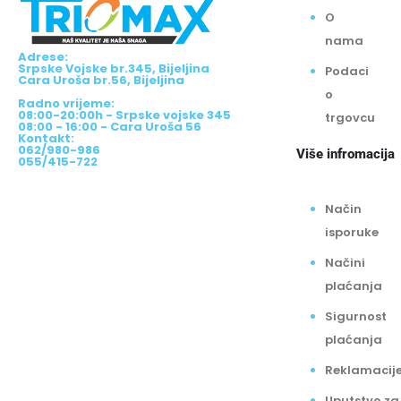
O
nama
Adrese:
Srpske Vojske br.345, Bijeljina
Podaci
Cara Uroša br.56, Bijeljina
o
Radno vrijeme:
08:00-20:00h - Srpske vojske 345
trgovcu
08:00 - 16:00 - Cara Uroša 56
Kontakt:
062/980-986
Više infromacija
055/415-722
Način
isporuke
Načini
plaćanja
Sigurnost
plaćanja
Reklamacij
Uputstvo za