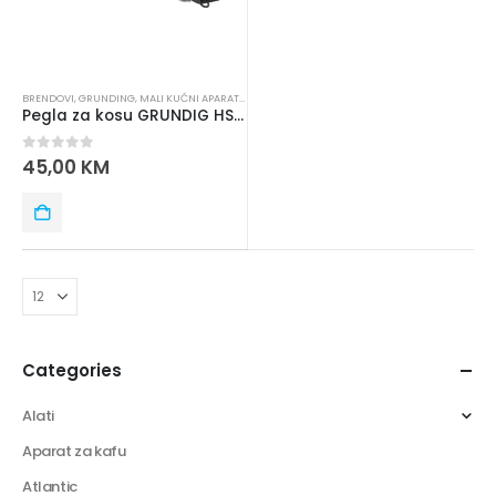
BRENDOVI
,
GRUNDING
,
MALI KUĆNI APARATI
,
PEGLA ZA KOSU
Pegla za kosu GRUNDIG HS 7034
0
out of 5
45,00
KM
Categories
Alati
Aparat za kafu
Atlantic