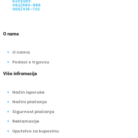
Kontakt:
062/980-986
055/415-722
O nama
O nama
Podaci o trgovcu
Više infromacija
Način isporuke
Načini plaćanja
Sigurnost plaćanja
Reklamacije
Uputstvo za kupovinu