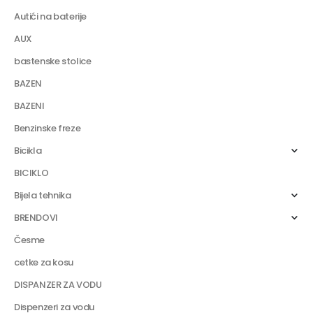
Autići na baterije
AUX
bastenske stolice
BAZEN
BAZENI
Benzinske freze
Bicikla
BICIKLO
Bijela tehnika
BRENDOVI
Česme
cetke za kosu
DISPANZER ZA VODU
Dispenzeri za vodu