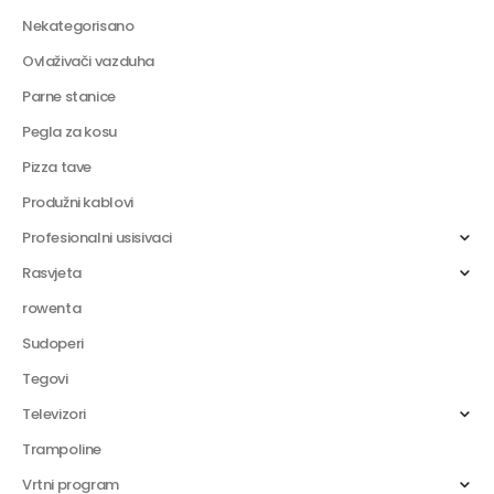
Nekategorisano
Ovlaživači vazduha
Parne stanice
Pegla za kosu
Pizza tave
Produžni kablovi
Profesionalni usisivaci
Rasvjeta
rowenta
Sudoperi
Tegovi
Televizori
Trampoline
Vrtni program