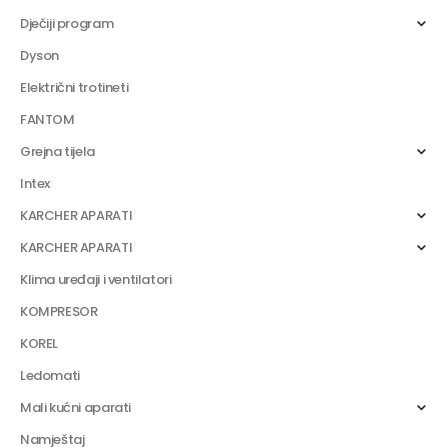
Dječiji program
Dyson
Električni trotineti
FANTOM
Grejna tijela
Intex
KARCHER APARATI
KARCHER APARATI
Klima uređaji i ventilatori
KOMPRESOR
KOREL
Ledomati
Mali kućni aparati
Namještaj