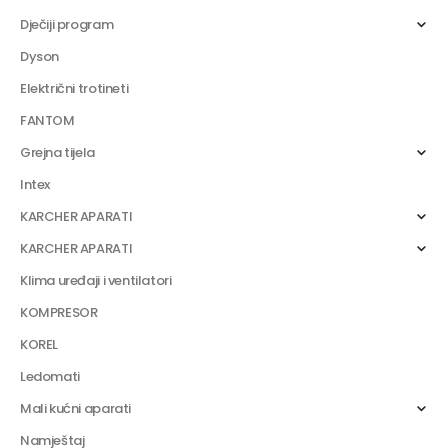
Dječiji program
Dyson
Električni trotineti
FANTOM
Grejna tijela
Intex
KARCHER APARATI
KARCHER APARATI
Klima uređaji i ventilatori
KOMPRESOR
KOREL
Ledomati
Mali kućni aparati
Namještaj