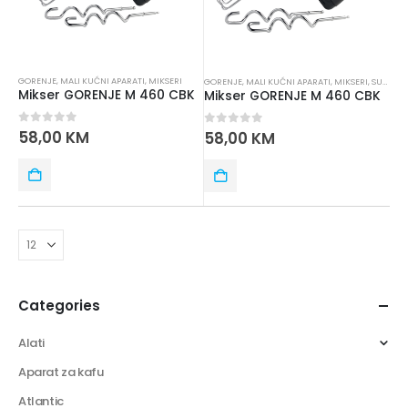
GORENJE
,
MALI KUĆNI APARATI
,
MIKSERI
GORENJE
,
MALI KUĆNI APARATI
,
MIKSERI
,
SUŠILICE ZA VEŠ
Mikser GORENJE M 460 CBK
Mikser GORENJE M 460 CBK
0
out of 5
58,00
KM
0
out of 5
58,00
KM
Categories
Alati
Aparat za kafu
Atlantic