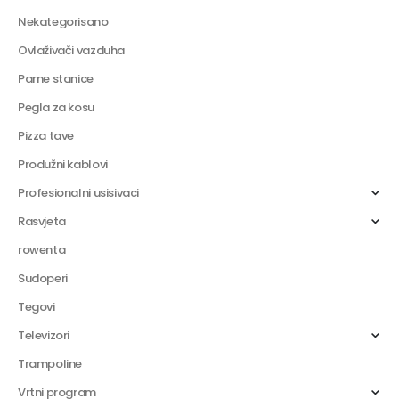
Nekategorisano
Ovlaživači vazduha
Parne stanice
Pegla za kosu
Pizza tave
Produžni kablovi
Profesionalni usisivaci
Rasvjeta
rowenta
Sudoperi
Tegovi
Televizori
Trampoline
Vrtni program