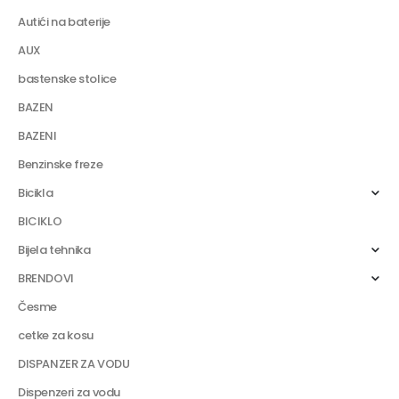
Autići na baterije
AUX
bastenske stolice
BAZEN
BAZENI
Benzinske freze
Bicikla
BICIKLO
Bijela tehnika
BRENDOVI
Česme
cetke za kosu
DISPANZER ZA VODU
Dispenzeri za vodu