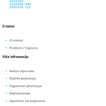
Kontakt:
062/980-986
055/415-722
O nama
O nama
Podaci o trgovcu
Više infromacija
Način isporuke
Načini plaćanja
Sigurnost plaćanja
Reklamacije
Uputstvo za kupovinu