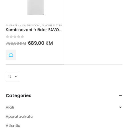
BIJELA TEHNIKA
,
BRENDOVI
,
FAVORIT ELECTRONICS
,
KOMBINOVANI FRIŽIDERI
Kombinovani frižider FAVORIT CF 374N
0
out of 5
689,00
KM
766,00
KM
Categories
Alati
Aparat za kafu
Atlantic