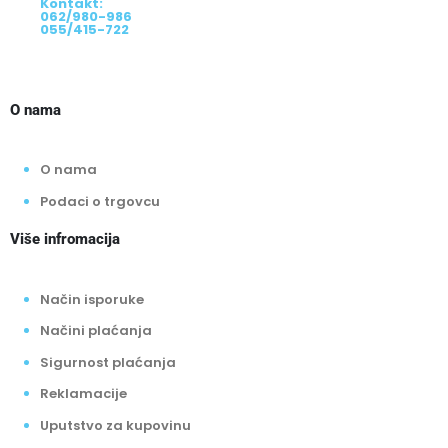
Kontakt:
062/980-986
055/415-722
O nama
O nama
Podaci o trgovcu
Više infromacija
Način isporuke
Načini plaćanja
Sigurnost plaćanja
Reklamacije
Uputstvo za kupovinu