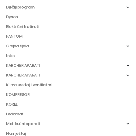
Dječiji program
Dyson
Električni trotineti
FANTOM
Grejna tijela
Intex
KARCHER APARATI
KARCHER APARATI
Klima uređaji i ventilatori
KOMPRESOR
KOREL
Ledomati
Mali kućni aparati
Namještaj