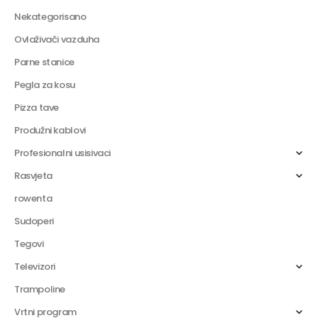
Nekategorisano
Ovlaživači vazduha
Parne stanice
Pegla za kosu
Pizza tave
Produžni kablovi
Profesionalni usisivaci
Rasvjeta
rowenta
Sudoperi
Tegovi
Televizori
Trampoline
Vrtni program