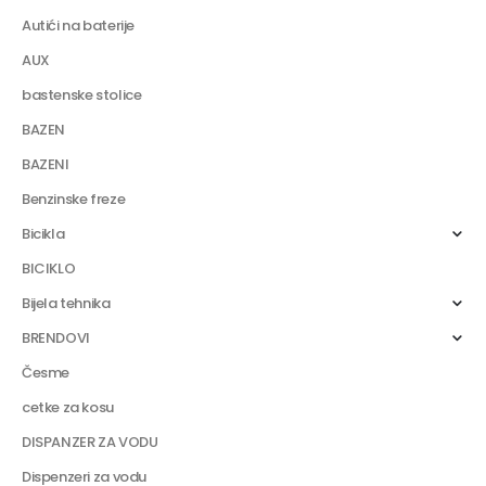
Autići na baterije
AUX
bastenske stolice
BAZEN
BAZENI
Benzinske freze
Bicikla
BICIKLO
Bijela tehnika
BRENDOVI
Česme
cetke za kosu
DISPANZER ZA VODU
Dispenzeri za vodu